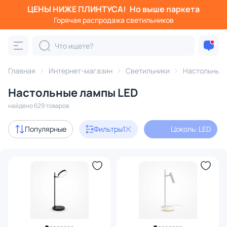
ЦЕНЫ НИЖЕ ПЛИНТУСА!
Но выше паркета
Фильтры
Горячая распродажа светильников
Цоколь: LED
Категория:
Настольные лампы
Главная
Интернет-магазин
Светильники
Настольные
Настольные лампы LED
светодиодные
офисные
с абажуром
декоративн
найдено 629 товаров
Акции
52
Популярные
Фильтры
1
Цоколь: LED
с 3D-моделями
55
Дизайнерский свет
128
В наличии
428
Доставка