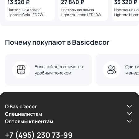
13 320 ₽
27 840 ₽
35 320 ₽
Настольная лампа
Настольная лампа
Настольная 
Lightera Gela LED 7W
Lightera Lecco LED 10W
Lightera Huro
LE224T-1W белый
3000К LE425T-30CB
3000К LE118T-
черный
Почему покупают в Basicdecor
Большой ассортимент с
Один к
удобным поиском
менед
О BasicDecor
Cпециалистам
Оптовым клиентам
+7 (495) 230 73-99