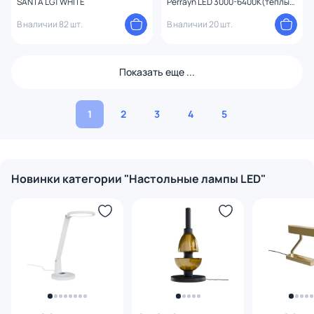
SANTA LG1 WHITE
Perrayn LED 3000-6400К(теплый,
белый, холодный) 2W
В наличии 82 шт.
APL.671.14.01
В наличии 20 шт.
Показать еще ...
1
2
3
4
5
Новинки категории "Настольные лампы LED"