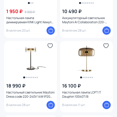
1 950 ₽
10 490 ₽
3 900 ₽
Настольная лампа
Аккумуляторный светильник
диммируемая KINK Light Хемуль
Maytoni AI Collaboration 220-
черный 07064-C,19
240V 3W IP20 3000-4000K
В наличии 20 шт.
MOD229TL-L3B3K3
В наличии 28 шт.
18 990 ₽
16 100 ₽
Настольный светильник Maytoni
Настольная лампа LOFT IT
Dress code 220-240V 14W IP20
Dauphin 10040T/B
3000K MOD348TL-L14BBS3K
В наличии 28 шт.
В наличии 11 шт.