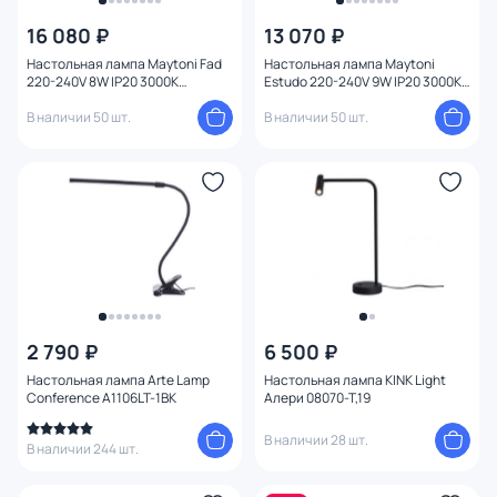
16 080 ₽
13 070 ₽
Цена
Настольная лампа Maytoni Fad
Настольная лампа Maytoni
220-240V 8W IP20 3000K
Estudo 220-240V 9W IP20 3000K
MOD070TL-L8B3K
Z010TL-L8W3K
От
До
В наличии 50 шт.
В наличии 50 шт.
Бренд
Цвет
Стиль
Страна
2 790 ₽
6 500 ₽
Настольная лампа Arte Lamp
Настольная лампа KINK Light
Conference A1106LT-1BK
Алери 08070-T,19
Материал арматуры
В наличии 28 шт.
В наличии 244 шт.
Материал плафона