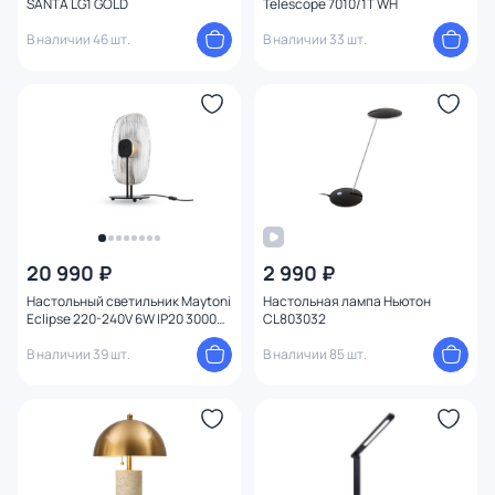
SANTA LG1 GOLD
Telescope 7010/1T WH
Мощность ламп
В наличии 46 шт.
В наличии 33 шт.
20 990 ₽
2 990 ₽
Настольный светильник Maytoni
Настольная лампа Ньютон
Eclipse 220-240V 6W IP20 3000K
CL803032
MOD152TL-L1BK
В наличии 39 шт.
В наличии 85 шт.