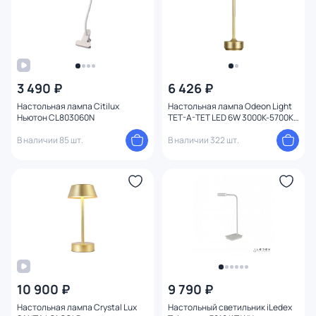
Вид рассеивателя
Форма плафона
Количество плафонов
3 490 ₽
6 426 ₽
Настольная лампа Citilux
Настольная лампа Odeon Light
Ньютон CL803060N
TET-A-TET LED 6W 3000K-5700K
Оформление
300Лм 5033/6TL
В наличии 85 шт.
В наличии 322 шт.
Функции
Комплектация
Способ крепления
Тема
10 900 ₽
9 790 ₽
Конструкция
Настольная лампа Crystal Lux
Настольный светильник iLedex