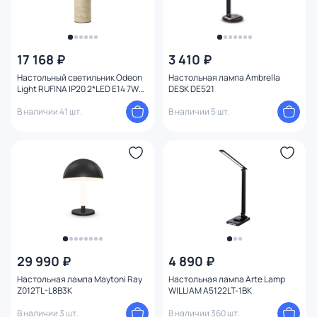
17 168 ₽
3 410 ₽
Настольный светильник Odeon
Настольная лампа Ambrella
Light RUFINA IP20 2*LED E14 7W
DESK DE521
220V 7089/2T
В наличии 41 шт.
В наличии 5 шт.
29 990 ₽
4 890 ₽
Настольная лампа Maytoni Ray
Настольная лампа Arte Lamp
Z012TL-L8B3K
WILLIAM A5122LT-1BK
В наличии 3 шт.
В наличии 360 шт.