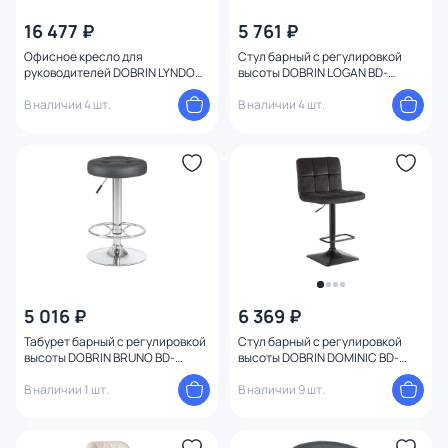
16 477 ₽
5 761 ₽
Офисное кресло для
Стул барный с регулировкой
руководителей DOBRIN LYNDON,
высоты DOBRIN LOGAN BD-
серое 108F-LMR BD-1042297
1070033 BD-1070033
В наличии 4 шт.
В наличии 4 шт.
5 016 ₽
6 369 ₽
Табурет барный с регулировкой
Стул барный с регулировкой
высоты DOBRIN BRUNO BD-
высоты DOBRIN DOMINIC BD-
1070026 BD-1070026
1070020 BD-1070020
В наличии 1 шт.
В наличии 9 шт.