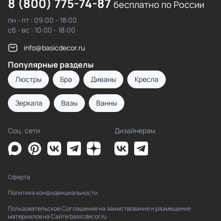
8 (800) 775-74-87
бесплатно по России
пн - пт : 09:00 - 18:00
сб - вс : 10:00 - 18:00
info@basicdecor.ru
Популярные разделы
Люстры
Бра
Диваны
Кресла
Зеркала
Вазы
Ванны
Соц. сети
Дизайнерам
Оферта
Политика конфиденциальности
Пользовательское Соглашение на заимствование и размещение
материалов на Сайте basicdecor.ru