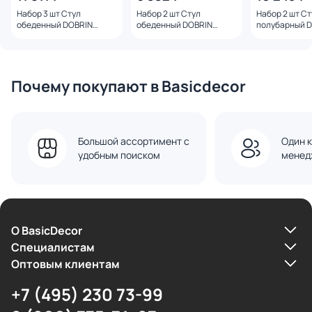
Набор 3 шт Стул
Набор 2 шт Стул
Набор 2 шт Ст
обеденный DOBRIN
обеденный DOBRIN
полубарный 
WALTER ARM, темно-
WALTER, бежевый SET-2
CHLOE, бежев
серый (GR-04) SET-3
776PP-LMZL WALTER
777-1PP-LMZL
776APP-LMZL WALTER
ARM
Почему покупают в Basicdecor
Большой ассортимент с
Один к
удобным поиском
менед
О BasicDecor
Cпециалистам
Оптовым клиентам
+7 (495) 230 73-99