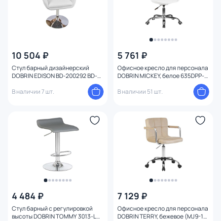
10 504 ₽
5 761 ₽
Стул барный дизайнерский
Офисное кресло для персонала
DOBRIN EDISON BD-200292 BD-
DOBRIN MICKEY, белое 635DPP-
200292
LMZL BD-1935626
В наличии 7 шт.
В наличии 51 шт.
4 484 ₽
7 129 ₽
Стул барный с регулировкой
Офисное кресло для персонала
высоты DOBRIN TOMMY 3013-LM
DOBRIN TERRY, бежевое (MJ9-10)