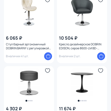
6 065 ₽
10 504 ₽
Стул барный эргономичный
Кресло дизайнерское DOBRIN
DOBRIN BARNY с регулировкой
EDISON, серое 8600-LM BD-
высоты BD-1021434 BD-1021434
1021375
В наличии 41 шт.
В наличии 2 шт.
4 302 ₽
11 674 ₽