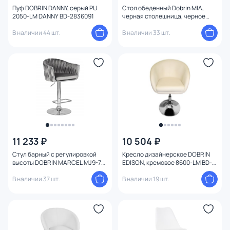
Пуф DOBRIN DANNY, серый PU
Стол обеденный Dobrin MIA,
2050-LM DANNY BD-2836091
черная столешница, черное
основание 219TD-LMZL MIA BD-
В наличии 44 шт.
2836012
В наличии 33 шт.
11 233 ₽
10 504 ₽
Стул барный с регулировкой
Кресло дизайнерское DOBRIN
высоты DOBRIN MARCEL MJ9-75
EDISON, кремовое 8600-LM BD-
BD-2112167 BD-2112167
200295
В наличии 37 шт.
В наличии 19 шт.