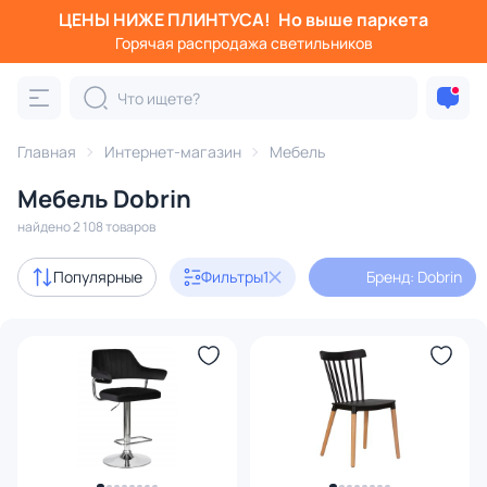
ЦЕНЫ НИЖЕ ПЛИНТУСА!
Но выше паркета
Фильтры
Горячая распродажа светильников
Бренд: Dobrin
Категория:
Вся мебель
Главная
Интернет-магазин
Мебель
Диваны
Стулья
Кровати
Банкетки
Кресла
Мебель Dobrin
найдено 2 108 товаров
В наличии
810
Популярные
Фильтры
1
Бренд: Dobrin
Доставка
Бренд
1
Серия
Цвет