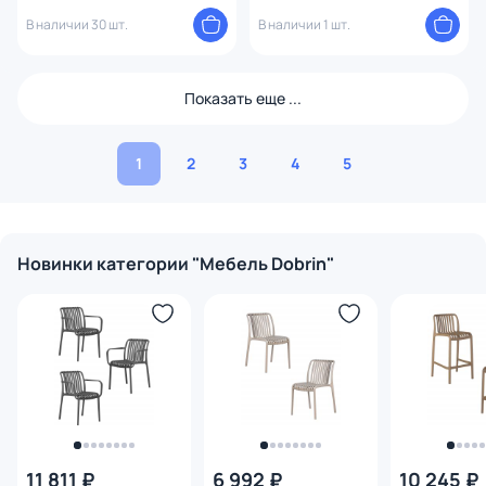
серый BD-1935683
9400-LM BD-1951435
В наличии 30 шт.
В наличии 1 шт.
Показать еще ...
1
2
3
4
5
Новинки категории "Мебель Dobrin"
11 811 ₽
6 992 ₽
10 245 ₽