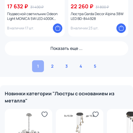
17 632 ₽
22 260 ₽
31 490 ₽
31 800 ₽
Подвесной светильник Odeon
Люстра Garda Decor Alpina 38W
Light MONICA 5W LED 4000К
LED BD-844928
(белый) 3901/63L
В наличии 17 шт.
В наличии 23 шт.
Показать еще ...
1
2
3
4
5
Новинки категории "Люстры с основанием из
металла"