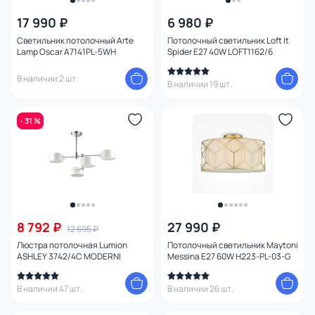
17 990 ₽
6 980 ₽
Цена
Светильник потолочный Arte
Потолочный светильник Loft It
Lamp Oscar A7141PL-5WH
Spider E27 40W LOFT1162/6
От
До
В наличии 2 шт.
В наличии 19 шт.
Бренд
- 31 %
Цвет
Стиль
Страна
8 792 ₽
27 990 ₽
12 695 ₽
Люстра потолочная Lumion
Потолочный светильник Maytoni
Материал арматуры
ASHLEY 3742/4C MODERNI
Messina E27 60W H223-PL-03-G
1
В наличии 47 шт.
В наличии 26 шт.
Материал плафона