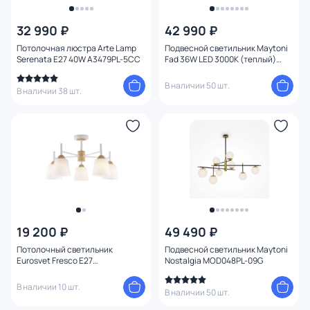
32 990 ₽
42 990 ₽
Потолочная люстра Arte Lamp
Подвесной светильник Maytoni
Serenata E27 40W A3479PL-5CC
Fad 36W LED 3000К (теплый)
MOD070PL-L38B3K
В наличии 50 шт.
В наличии 38 шт.
19 200 ₽
49 490 ₽
Потолочный светильник
Подвесной светильник Maytoni
Eurosvet Fresco E27
Nostalgia MOD048PL-09G
4690389121760
В наличии 10 шт.
В наличии 50 шт.