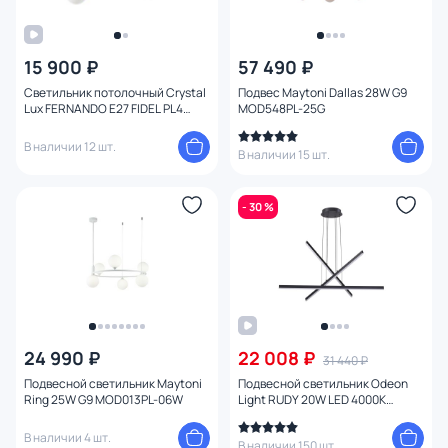
15 900 ₽
57 490 ₽
Светильник потолочный Crystal
Подвес Maytoni Dallas 28W G9
Lux FERNANDO E27 FIDEL PL4
MOD548PL-25G
BLACK
В наличии 12 шт.
В наличии 15 шт.
- 30 %
24 990 ₽
22 008 ₽
31 440 ₽
Подвесной светильник Maytoni
Подвесной светильник Odeon
Ring 25W G9 MOD013PL-06W
Light RUDY 20W LED 4000К
(белый) 3890/48L
В наличии 4 шт.
В наличии 150 шт.