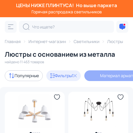
ЦЕНЫ НИЖЕ ПЛИНТУСА!
Но выше паркета
Фильтры
Горячая распродажа светильников
Материал арматуры: металл
Категория:
Люстры
Главная
Интернет-магазин
Светильники
Люстры
Люстры с основанием из металла
подвесные
потолочные
светодиодные
на штанге
найдено 11 463 товаров
Акции
1553
Популярные
Фильтры
1
Материал армат
с 3D-моделями
1430
Дизайнерский свет
1256
В наличии
8357
Доставка