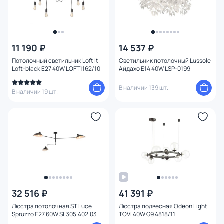
11 190 ₽
14 537 ₽
Потолочный светильник Loft It
Светильник потолочный Lussole
Loft-black E27 40W LOFT1162/10
Айдахо E14 40W LSP-0199
В наличии 139 шт.
В наличии 19 шт.
32 516 ₽
41 391 ₽
Люстра потолочная ST Luce
Люстра подвесная Odeon Light
Spruzzo E27 60W SL305.402.03
TOVI 40W G9 4818/11