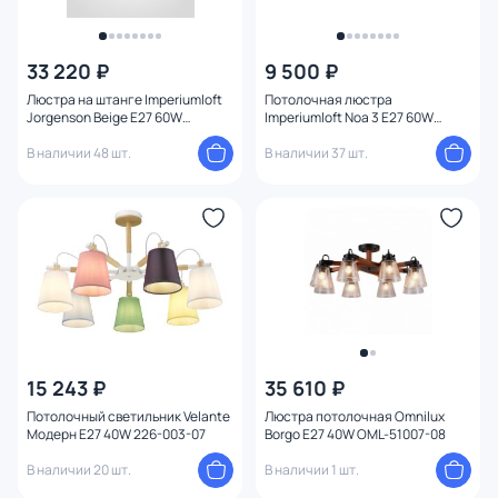
33 220 ₽
9 500 ₽
Люстра на штанге Imperiumloft
Потолочная люстра
Jorgenson Beige E27 60W
Imperiumloft Noa 3 E27 60W
102090-26
183462-26
В наличии 48 шт.
В наличии 37 шт.
15 243 ₽
35 610 ₽
Потолочный светильник Velante
Люстра потолочная Omnilux
Модерн E27 40W 226-003-07
Borgo E27 40W OML-51007-08
В наличии 20 шт.
В наличии 1 шт.