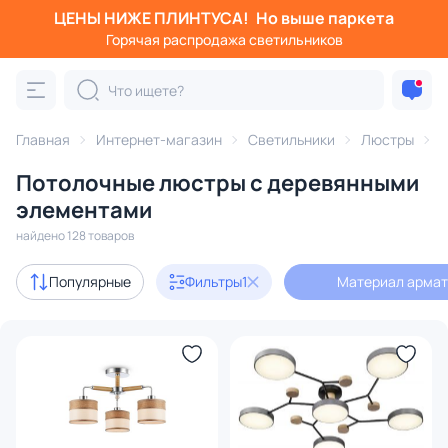
ЦЕНЫ НИЖЕ ПЛИНТУСА!
Но выше паркета
Фильтры
Горячая распродажа светильников
Материал арматуры: дерево
Категория:
Люстры
Главная
Интернет-магазин
Светильники
Люстры
п
Потолочные люстры с деревянными
журом
хрустальные
веточки
геометрические
LED
элементами
найдено 128 товаров
Акции
5
Популярные
Фильтры
1
Материал армат
с 3D-моделями
4
Дизайнерский свет
44
В наличии
105
Доставка