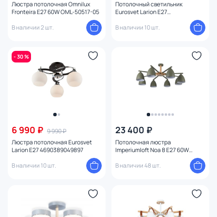
Люстра потолочная Omnilux
Потолочный светильник
Fronteira E27 60W OML-50517-05
Eurosvet Larion E27
4690389049903
В наличии 2 шт.
В наличии 10 шт.
- 30 %
6 990 ₽
23 400 ₽
9 990 ₽
Люстра потолочная Eurosvet
Потолочная люстра
Larion E27 4690389049897
Imperiumloft Noa 8 E27 60W
183464-26
В наличии 10 шт.
В наличии 48 шт.