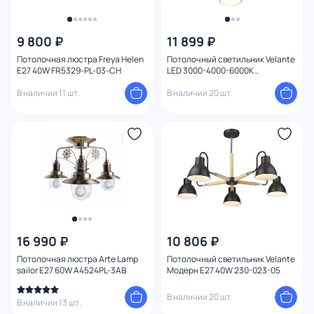
Цена
9 800 ₽
11 899 ₽
Потолочная люстра Freya Helen
Потолочный светильник Velante
От
До
E27 40W FR5329-PL-03-CH
LED 3000-4000-6000К
(теплый,белый,холодный) 446-
В наличии 11 шт.
207-06
В наличии 20 шт.
Бренд
Цвет
Стиль
Страна
16 990 ₽
10 806 ₽
Материал арматуры
1
Потолочная люстра Arte Lamp
Потолочный светильник Velante
sailor E27 60W A4524PL-3AB
Модерн E27 40W 230-023-05
Материал плафона
В наличии 20 шт.
В наличии 13 шт.