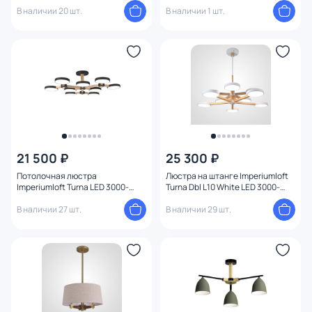
В наличии 20 шт.
(теплый,белый,холодный) 13W
В наличии 1 шт.
223771-23
21 500 ₽
25 300 ₽
Потолочная люстра
Люстра на штанге Imperiumloft
Imperiumloft Turna LED 3000-
Turna Dbl L10 White LED 3000-
4000-6000K 15W 178306-26
4000-6000K 15W 229079-26
В наличии 27 шт.
В наличии 29 шт.