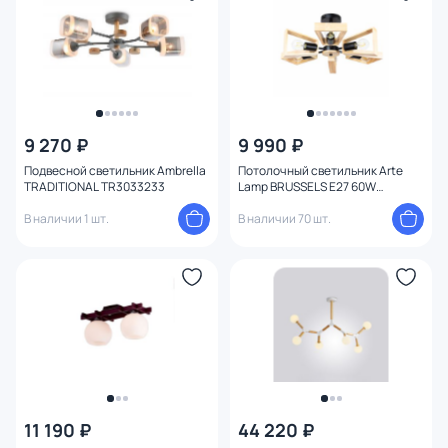
9 270 ₽
9 990 ₽
Подвесной светильник Ambrella
Потолочный светильник Arte
TRADITIONAL TR3033233
Lamp BRUSSELS E27 60W
A8030PL-6BK
В наличии 1 шт.
В наличии 70 шт.
11 190 ₽
44 220 ₽