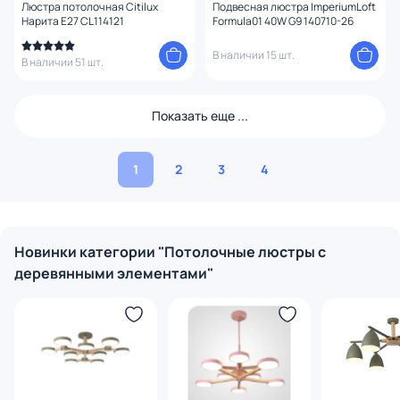
Люстра потолочная Citilux
Подвесная люстра ImperiumLoft
Нарита E27 CL114121
Formula01 40W G9 140710-26
В наличии 15 шт.
В наличии 51 шт.
Показать еще ...
1
2
3
4
Новинки категории "Потолочные люстры с
деревянными элементами"