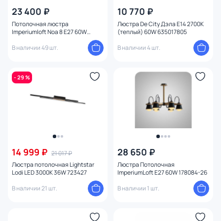
23 400 ₽
10 770 ₽
Потолочная люстра
Люстра De City Дэла E14 2700К
Imperiumloft Noa 8 E27 60W
(теплый) 60W 635017805
183468-26
В наличии 49 шт.
В наличии 4 шт.
- 29 %
14 999 ₽
28 650 ₽
21 017 ₽
Люстра потолочная Lightstar
Люстра Потолочная
Lodi LED 3000K 36W 723427
ImperiumLoft E27 60W 178084-26
В наличии 21 шт.
В наличии 1 шт.