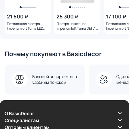
21 500 ₽
25 300 ₽
17 100 ₽
Потолочная люстра
Люстра на штанге
Потолочная 
Imperiumloft Turna LED
Imperiumloft Turna Dbl L10
Imperiumloft N
3000-4000-6000K 15W
Pink LED 3000-4000-
60W 183463-2
141111-26 хаки
6000K 15W 229082-26
Почему покупают в Basicdecor
Большой ассортимент с
Один к
удобным поиском
менед
О BasicDecor
Cпециалистам
Оптовым клиентам