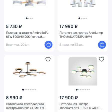
5 730 ₽
17 990 ₽
Люстра на штанге Ambrella FL
Потолочная люстра Arte Lamp
65W 3000-6400К (теплый,
THOMAS A7032PL-8WH
белый, холодный) FL4826
В наличии 20 шт.
В наличии 53 шт.
8 990 ₽
17 900 ₽
Потолочная светодиодная
Потолочная Люстра
люстра Ambrella COMFORT
ImperiumLoft LED 3000-4000-
FL51619
5000К