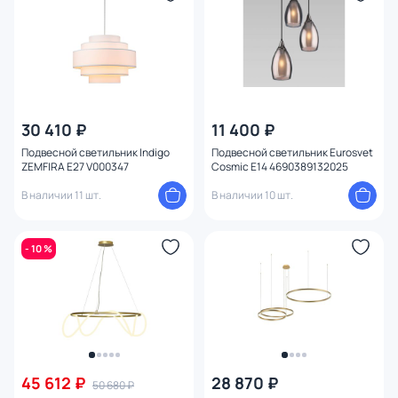
Количество колец
Вид рассеивателя
Форма плафона
30 410 ₽
11 400 ₽
Количество плафонов
Подвесной светильник Indigo
Подвесной светильник Eurosvet
ZEMFIRA E27 V000347
Cosmic E14 4690389132025
Оформление
В наличии 11 шт.
В наличии 10 шт.
Функции
- 10 %
Комплектация
Поверхность
Способ крепления
45 612 ₽
28 870 ₽
50 680 ₽