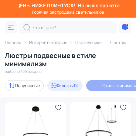
ЦЕНЫ НИЖЕ ПЛИНТУСА!
Но выше паркета
Фильтры
Горячая распродажа светильников
Стиль: минимализм
Категория:
Люстры
Главная
Интернет-магазин
Светильники
Люстры
Люстры подвесные в стиле
тодиодные
кованые
в форме шара
круглые
пауки
минимализм
найдено 609 товаров
Акции
74
Популярные
Фильтры
1
Стиль: минимал
с 3D-моделями
75
Дизайнерский свет
90
В наличии
478
Доставка