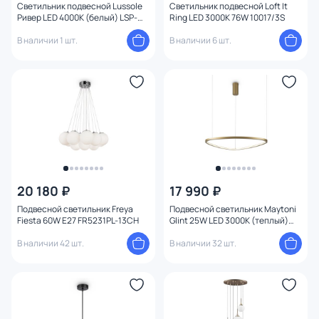
Светильник подвесной Lussole
Светильник подвесной Loft It
Степень пыле-влагозащиты
Ривер LED 4000К (белый) LSP-
Ring LED 3000K 76W 10017/3S
8367
В наличии 1 шт.
В наличии 6 шт.
Тема
Конструкция
Мощность ламп
Умный дом
20 180 ₽
17 990 ₽
Подвесной светильник Freya
Подвесной светильник Maytoni
Fiesta 60W E27 FR5231PL-13CH
Glint 25W LED 3000К (теплый)
MOD072PL-L28BS3K
В наличии 42 шт.
В наличии 32 шт.