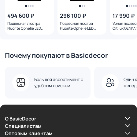
494 600 ₽
298 100 ₽
17 990 ₽
Подвесная люстра
Подвесная люстра
Умная подвес
Fluorite Ophelie LED
Fluorite Ophelie LED
Citilux GENKA
3000K 85W FL1206-20P
3000K 50W FL1206-8P
3000-5500K 
CL756A042
Почему покупают в Basicdecor
Большой ассортимент с
Один к
удобным поиском
менед
О BasicDecor
Cпециалистам
Оптовым клиентам