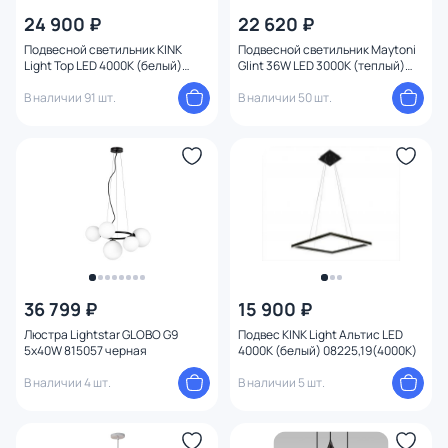
Глубина врезного отверстия
24 900 ₽
22 620 ₽
Подвесной светильник KINK
Подвесной светильник Maytoni
Количество ламп
Light Тор LED 4000К (белый)
Glint 36W LED 3000К (теплый)
08219,19PA(4000K)
MOD072PL-L36B3K
В наличии 91 шт.
В наличии 50 шт.
Вид лампы
Цоколь
Цвет свечения
Тип помещения
36 799 ₽
15 900 ₽
Управление
Люстра Lightstar GLOBO G9
Подвес KINK Light Альтис LED
5х40W 815057 черная
4000К (белый) 08225,19(4000K)
Назначение
В наличии 4 шт.
В наличии 5 шт.
Форма