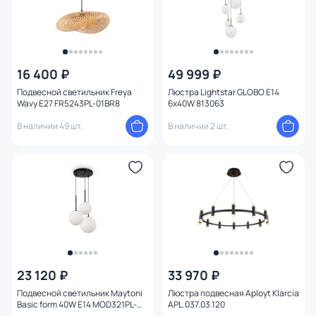
16 400 ₽
49 999 ₽
Подвесной светильник Freya
Люстра Lightstar GLOBO E14
Wavy E27 FR5243PL-01BR8
6х40W 813063
В наличии 49 шт.
В наличии 2 шт.
23 120 ₽
33 970 ₽
Подвесной светильник Maytoni
Люстра подвесная Aployt Klarcia
Basic form 40W E14 MOD321PL-
APL.037.03.120
03B