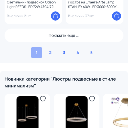
Светильник подвесной Odeon
Люстра на штанге Arte Lamp
Light REEDS LED 72W 4794/72L
STANLEY 40W LED 3000-6000K
A2476PL-40BK
В наличии 2 шт.
В наличии 37 шт.
Показать еще ...
1
2
3
4
5
Новинки категории "Люстры подвесные в стиле
минимализм"