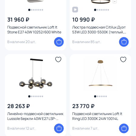
31 960 ₽
10 990 ₽
Подвесной светильник Loft It
Люстра подвесная Citilux Дуэт
Stone E27 40W 10252/600 White
53W LED 3000-5500К (теплый,
белый, холодный) CL719501
В наличии 20 шт.
В наличии 85 шт.
28 263 ₽
23 770 ₽
Линейно-подвесной светильник
Подвесной светильник Loft It
Lussole Беркли 40W E27 LSP-
Ring LED 3000K 24W 10014L
8709
В наличии 12 шт.
В наличии 7 шт.