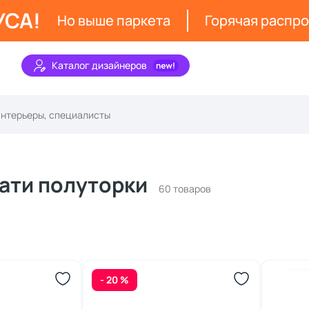
УСА!
Но выше паркета
Горячая распр
Каталог дизайнеров
ати полуторки
60 товаров
- 20 %