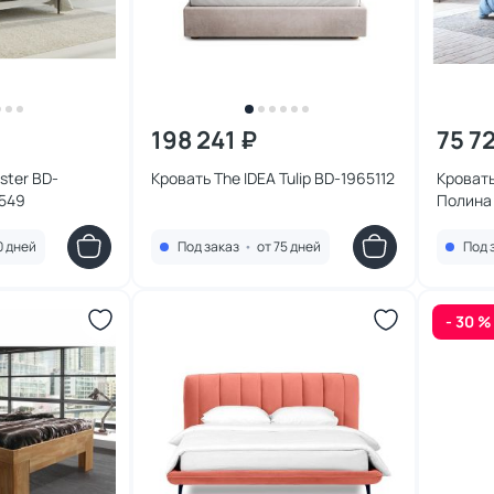
198 241 ₽
75 7
ster BD-
Кровать The IDEA Tulip BD-1965112
Кровать
549
0 дней
Под заказ
•
от 75 дней
Под 
- 30 %