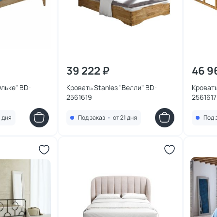
39 222 ₽
46 9
Эльке" BD-
Кровать Stanles "Велли" BD-
Кровать
2561619
2561617
1 дня
Под заказ
•
от 21 дня
Под 