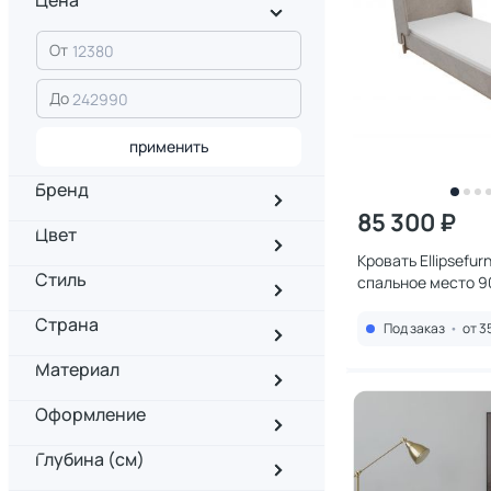
Цена
От
До
применить
Бренд
85 300 ₽
Цвет
Кровать Ellipsefurn
Стиль
спальное место 9
(бежевый, рогожк
Страна
BS010102010101
Под заказ
•
от 3
Материал
Оформление
Глубина (см)