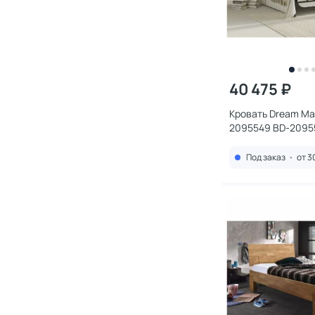
40 475 ₽
Кровать Dream Ma
2095549 BD-2095
Под заказ
•
от 3