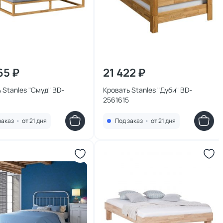
65 ₽
21 422 ₽
 Stanles "Смуд" BD-
Кровать Stanles "Дуби" BD-
2561615
заказ
•
от 21 дня
Под заказ
•
от 21 дня