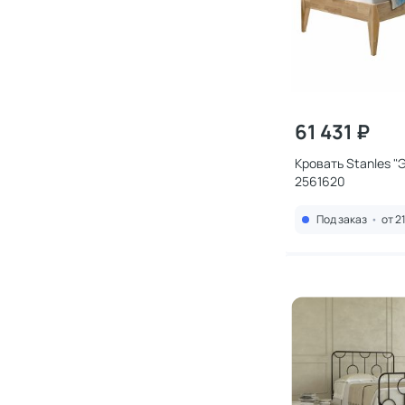
61 431 ₽
Кровать Stanles "
2561620
Под заказ
•
от 2