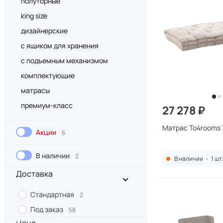
полуторные
king size
дизайнерские
с ящиком для хранения
с подъемным механизмом
комплектующие
матрасы
премиум-класс
27 278 ₽
Матрас To4rooms 
Акции
6
В наличии
2
В наличии
•
1 шт
Доставка
Стандартная
2
Под заказ
58