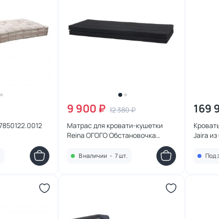
9 900 ₽
169 
12 380 ₽
7850122.0012
Матрас для кровати-кушетки
Кровать 
Reina ОГОГО Обстановочка
Jaira и
черный BD-1860809
съемны
90x200
.
В наличии
•
7 шт.
Под 