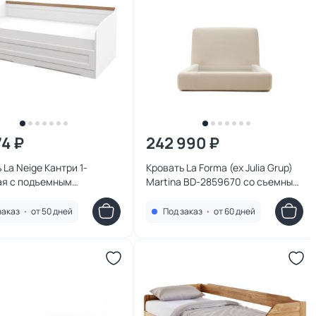
74 ₽
242 990 ₽
 La Neige Кантри 1-
Кровать La Forma (ex Julia Grup)
ая с подъемным
Martina BD-2859670 со съемным
змом 90х200 BD-2860818
чехлом из ткани букле для
матраса 90 х 200 см
заказ
•
от 50 дней
Под заказ
•
от 60 дней