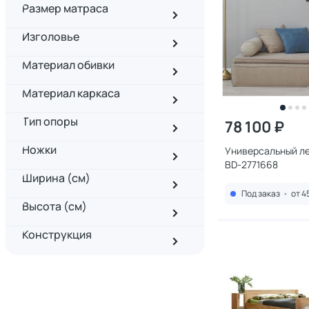
Размер матраса
Изголовье
Материал обивки
Материал каркаса
Тип опоры
78 100 ₽
Ножки
Универсальный л
BD-2771668
Ширина (см)
Под заказ
•
от 4
Высота (см)
Конструкция