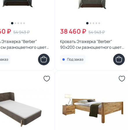
60 ₽
38 460 ₽
54 943 ₽
54 943 ₽
 Этажерка "Berber"
Кровать Этажерка "Berber"
 см разноцветного цвета
90х200 см разноцветного цвета
1000
BD-3090999
заказ
Под заказ