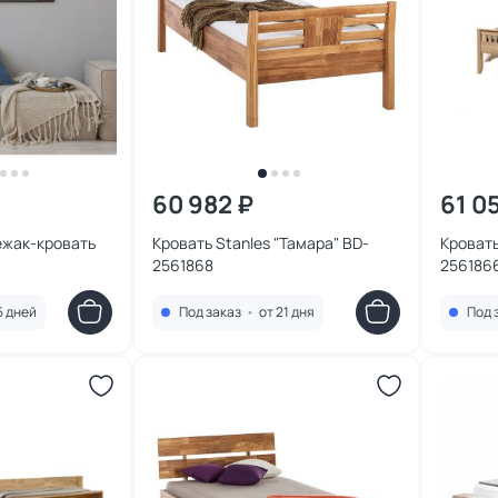
60 982 ₽
61 0
ежак-кровать
Кровать Stanles "Тамара" BD-
Кровать
2561868
256186
5 дней
Под заказ
•
от 21 дня
Под 