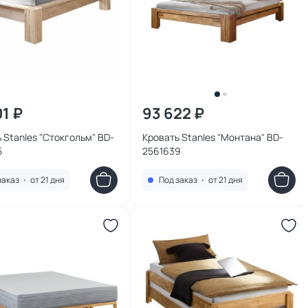
01 ₽
93 622 ₽
 Stanles "Стокгольм" BD-
Кровать Stanles "Монтана" BD-
5
2561639
заказ
•
от 21 дня
Под заказ
•
от 21 дня