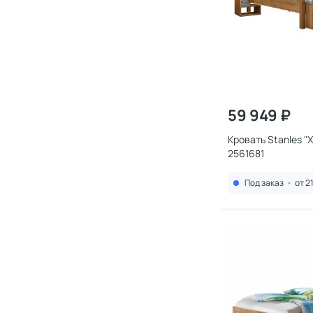
59 949 ₽
Кровать Stanles "
2561681
Под заказ
•
от 2