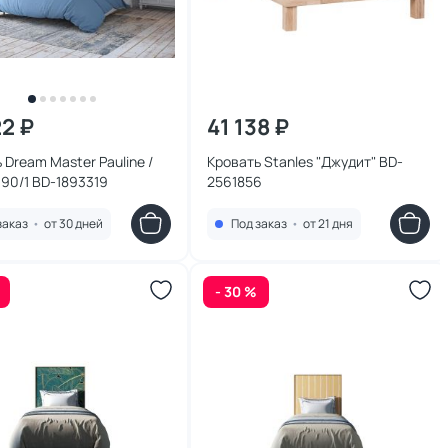
22 ₽
41 138 ₽
 Dream Master Pauline /
Кровать Stanles "Джудит" BD-
Полина 90/1 BD-1893319
2561856
заказ
•
от 30 дней
Под заказ
•
от 21 дня
- 30 %