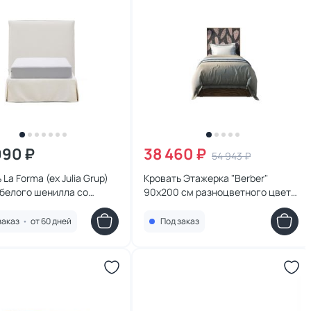
990 ₽
38 460 ₽
54 943 ₽
La Forma (ex Julia Grup)
Кровать Этажерка "Berber"
з белого шенилла со
90х200 см разноцветного цвета
м чехлом для матраса
BD-3091001
 BD-3221761
заказ
•
от 60 дней
Под заказ