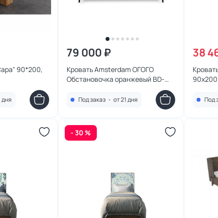
79 000 ₽
38 4
Сара" 90*200,
Кровать Amsterdam ОГОГО
Кровать
Обстановочка оранжевый BD-
90х200
1752825
BD-309
1 дня
Под заказ
•
от 21 дня
Под 
- 30 %