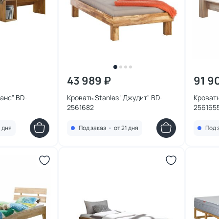
43 989 ₽
91 9
Ханс" BD-
Кровать Stanles "Джудит" BD-
Кровать
2561682
256165
1 дня
Под заказ
•
от 21 дня
Под 