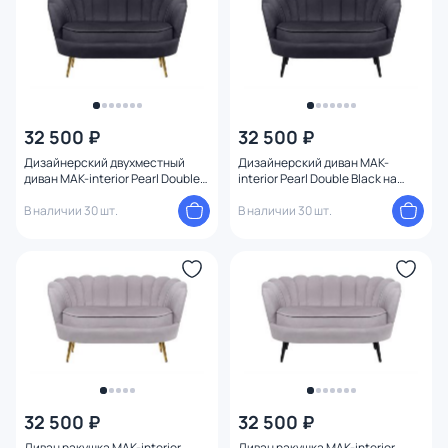
32 500 ₽
32 500 ₽
Дизайнерский двухместный
Дизайнерский диван MAK-
диван MAK-interior Pearl Double
interior Pearl Double Black на
Black BD-3231293
черных ножках BD-3231292
В наличии 30 шт.
В наличии 30 шт.
32 500 ₽
32 500 ₽
Диван ракушка MAK-interior
Диван ракушка MAK-interior