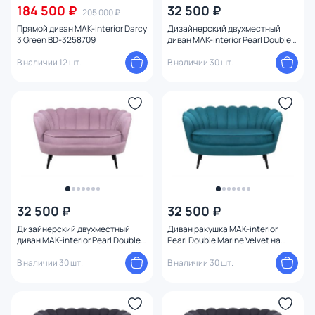
184 500 ₽
32 500 ₽
205 000 ₽
Прямой диван MAK-interior Darcy
Дизайнерский двухместный
3 Green BD-3258709
диван MAK-interior Pearl Double
Pink BD-3231296
В наличии 12 шт.
В наличии 30 шт.
32 500 ₽
32 500 ₽
Дизайнерский двухместный
Диван ракушка MAK-interior
диван MAK-interior Pearl Double
Pearl Double Marine Velvet на
Pink на черных ножках BD-
черных ножках BD-3231294
3231295
В наличии 30 шт.
В наличии 30 шт.