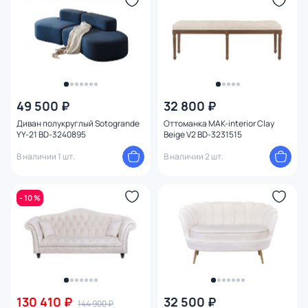
Форма
Оформление
Глубина (см)
49 500 ₽
32 800 ₽
Количество мест
Диван полукруглый Sotogrande
Оттоманка MAK-interior Clay
YY-21 BD-3240895
Beige V2 BD-3231515
Механизм трансформации
В наличии 1 шт.
В наличии 2 шт.
Размер матраса
- 10 %
Форма спинки
Жесткость
Подлокотники
130 410 ₽
32 500 ₽
144 900 ₽