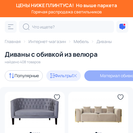
ЦЕНЫ НИЖЕ ПЛИНТУСА!
Но выше паркета
Фильтры
Горячая распродажа светильников
Материал обивки: велюр
Категория:
Диваны
Главная
Интернет-магазин
Мебель
Диваны
Диваны с обивкой из велюра
ные
дизайнерские
велюровые
модульные диваны
найдено 408 товаров
Акции
13
Популярные
Фильтры
1
Материал обивк
В наличии
79
Доставка
Цена
От
До