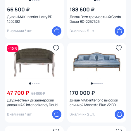
66 500 ₽
188 600 ₽
Диван MAK-interior Harry BD-
Диван Bern трехместный Garda
Бренд
1202182
Decor BD-2257625
В наличии 3 шт.
В наличии 5 шт.
Цвет
Стиль
- 10 %
Страна
Материал
Размер
47 700 ₽
170 000 ₽
53 000 ₽
Двухместный дизайнерский
Диван MAK-interior с высокой
диван MAK-interior Kandy Double
спинкой Madesta Blue V2 BD-
Тип помещения
Green BD-3258863
3258784
В наличии 4 шт.
В наличии 2 шт.
Назначение