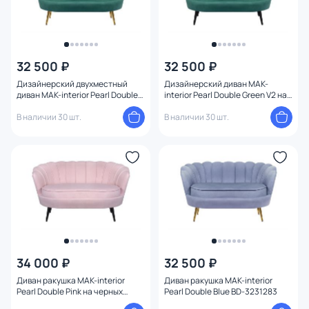
32 500 ₽
32 500 ₽
Дизайнерский двухместный
Дизайнерский диван MAK-
диван MAK-interior Pearl Double
interior Pearl Double Green V2 на
Green V2 BD-3231286
черных ножках BD-3231285
В наличии 30 шт.
В наличии 30 шт.
34 000 ₽
32 500 ₽
Диван ракушка MAK-interior
Диван ракушка MAK-interior
Pearl Double Pink на черных
Pearl Double Blue BD-3231283
ножках BD-3231284