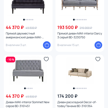
Конструкция
Ориентация
44 370 ₽
193 500 ₽
49 300 ₽
215 000 ₽
Прямой двухместный
Прямой диван MAK-interior Darcy
американский диван MAK-
3 серый BD-3230750
interior Sommet черный BD-
3231045
В наличии 3 шт.
В наличии 15 шт.
- 10 %
44 370 ₽
174 200 ₽
49 300 ₽
Диван MAK-interior Sommet New
Диван раскладной Decor-of-
серое BD-3161451
today Панама BD-3161364