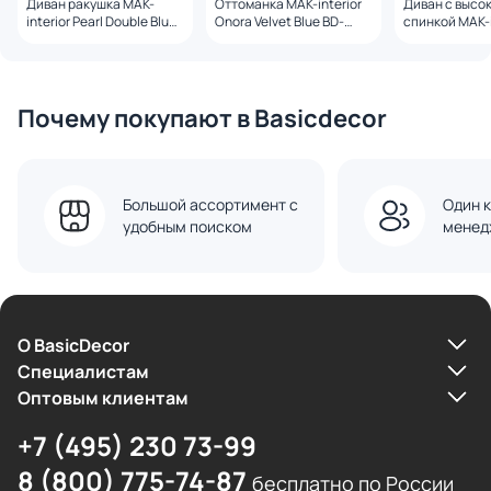
Диван ракушка MAK-
Оттоманка MAK-interior
Диван с высо
interior Pearl Double Blue
Onora Velvet Blue BD-
спинкой MAK-interior
на черных ножках BD-
3231129
Madesta Blue
3231282
Почему покупают в Basicdecor
Большой ассортимент с
Один к
удобным поиском
менед
О BasicDecor
Cпециалистам
Оптовым клиентам
+7 (495) 230 73-99
8 (800) 775-74-87
бесплатно по России