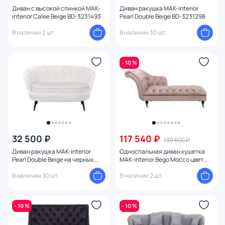
Материал обивки
Диван с высокой спинкой MAK-
Диван ракушка MAK-interior
1
interior Calee Beige BD-3231493
Pearl Double Beige BD-3231298
В наличии 2 шт.
В наличии 30 шт.
Материал каркаса
Пружинный блок
- 10 %
Тип опоры
Количество ножек
Цвет ножек
32 500 ₽
117 540 ₽
130 600 ₽
Диван ракушка MAK-interior
Односпальная диван кушетка
С ящиками
Pearl Double Beige на черных
MAK-interior Bego Mocco цвет
ножках BD-3231297
коричневый BD-3231046
В наличии 30 шт.
В наличии 2 шт.
Ширина (см)
- 10 %
- 10 %
Высота (см)