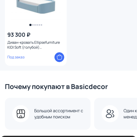
93 300 ₽
Диван-кровать Ellipsefurniture
KIDI Soft (голубой)
KD010504020101
Под заказ
Почему покупают в Basicdecor
Большой ассортимент с
Один к
удобным поиском
менед