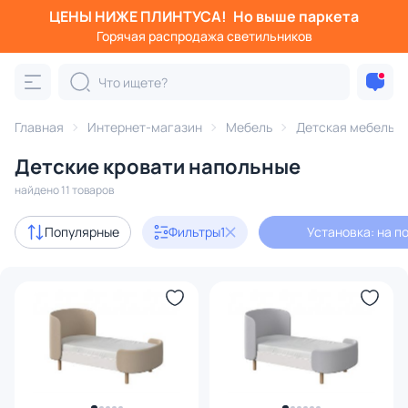
ЦЕНЫ НИЖЕ ПЛИНТУСА!
Но выше паркета
Фильтры
Горячая распродажа светильников
Установка: на пол
Категория:
Детская мебель
Главная
Интернет-магазин
Мебель
Детская мебель
Детские кровати напольные
и комплектующие
кровати
матрасы
кроватки
комп
найдено 11 товаров
В наличии
4
Популярные
Фильтры
1
Установка: на п
Доставка
Цена
От
До