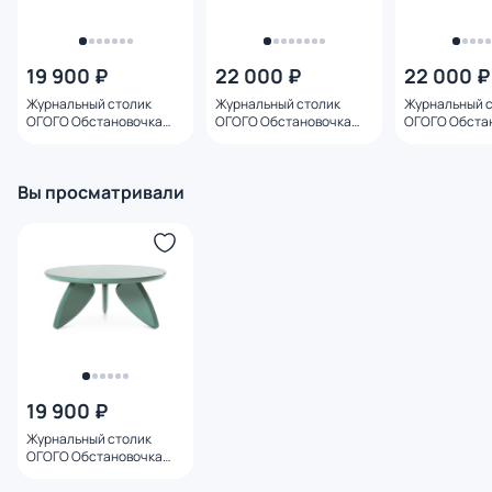
19 900 ₽
22 000 ₽
22 000 ₽
Журнальный столик
Журнальный столик
Журнальный 
ОГОГО Обстановочка
ОГОГО Обстановочка
ОГОГО Обста
Lapix round бежевый BD-
Lapix rect бежевый BD-
Lapix rect зе
3146132
3146134
3146131
Вы просматривали
19 900 ₽
Журнальный столик
ОГОГО Обстановочка
Lapix round зеленый BD-
3146139