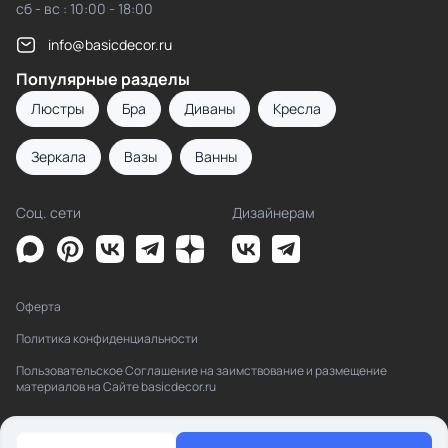
сб - вс : 10:00 - 18:00
info@basicdecor.ru
Популярные разделы
Люстры
Бра
Диваны
Кресла
Зеркала
Вазы
Ванны
Соц. сети
Дизайнерам
Оферта
Политика конфиденциальности
Пользовательское Соглашение на заимствование и размещение
материалов на Сайте basicdecor.ru