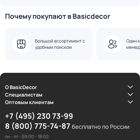
Почему покупают в Basicdecor
Большой ассортимент с
Один к
удобным поиском
менед
О BasicDecor
Cпециалистам
Оптовым клиентам
+7 (495) 230 73-99
8 (800) 775-74-87
бесплатно по России
пн - пт : 09:00 - 18:00