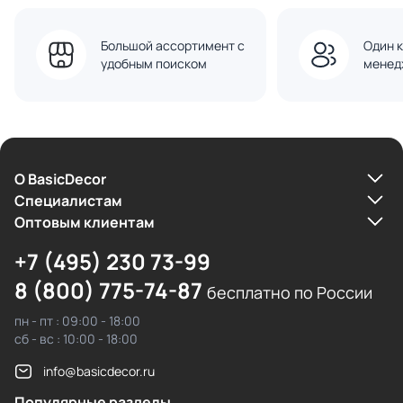
Большой ассортимент с
Один к
удобным поиском
менед
О BasicDecor
Cпециалистам
Оптовым клиентам
+7 (495) 230 73-99
8 (800) 775-74-87
бесплатно по России
пн - пт : 09:00 - 18:00
сб - вс : 10:00 - 18:00
info@basicdecor.ru
Популярные разделы