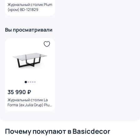
Журнальный столик Plum
(хром) BD-121829
Вы просматривали
35 990 ₽
Журнальный столик La
Forma (ex Julia Grup) Plum
BD-986912
Почему покупают в Basicdecor