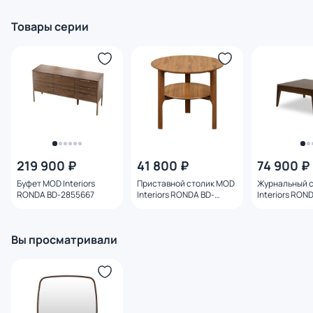
Товары серии
219 900 ₽
41 800 ₽
74 900 ₽
Буфет MOD Interiors
Приставной столик MOD
Журнальный 
RONDA BD-2855667
Interiors RONDA BD-
Interiors RON
2552721
3230687
Вы просматривали