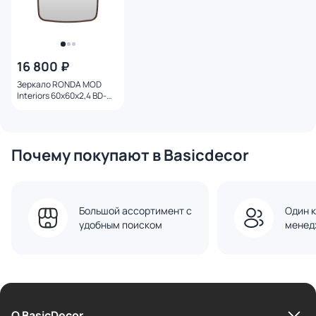
16 800 ₽
Зеркало RONDA MOD
Interiors 60х60х2,4 BD-
3233394
Почему покупают в Basicdecor
Большой ассортимент с
Один к
удобным поиском
менед
О BasicDecor