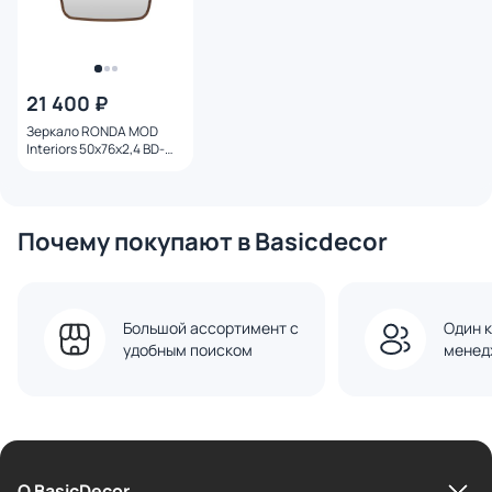
21 400 ₽
Зеркало RONDA MOD
Interiors 50х76х2,4 BD-
3233392
Почему покупают в Basicdecor
Большой ассортимент с
Один к
удобным поиском
менед
О BasicDecor