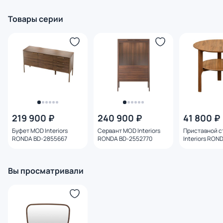
Товары серии
219 900 ₽
240 900 ₽
41 800 ₽
Буфет MOD Interiors
Сервант MOD Interiors
Приставной с
RONDA BD-2855667
RONDA BD-2552770
Interiors RON
2552721
Вы просматривали