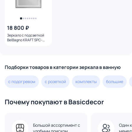
18 800 ₽
Зеркало с подсветкой
BelBagno KRAFT SPC-
KRAFT-900-800-SENS-
NERO, 90x80 см
Подборки товаров в категории зеркала в ванную
с подогревом
с розеткой
комплекты
большие
Почему покупают в Basicdecor
Большой ассортимент с
Один к
удобным поиском
менед