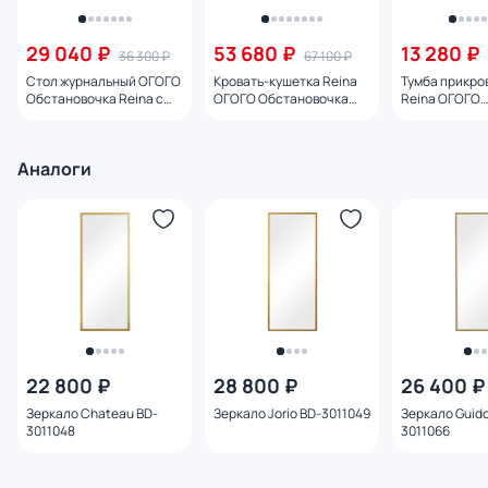
29 040 ₽
53 680 ₽
13 280 ₽
36 300 ₽
67 100 ₽
Стол журнальный ОГОГО
Кровать-кушетка Reina
Тумба прикро
Обстановочка Reina с
ОГОГО Обстановочка
Reina ОГОГО
выдвижными ящиками
белый BD-1758394
Обстановочка
белый BD-1747293,
2086034
100х60х46 см
Аналоги
22 800 ₽
28 800 ₽
26 400 ₽
Зеркало Chateau BD-
Зеркало Jorio BD-3011049
Зеркало Guido
3011048
3011066