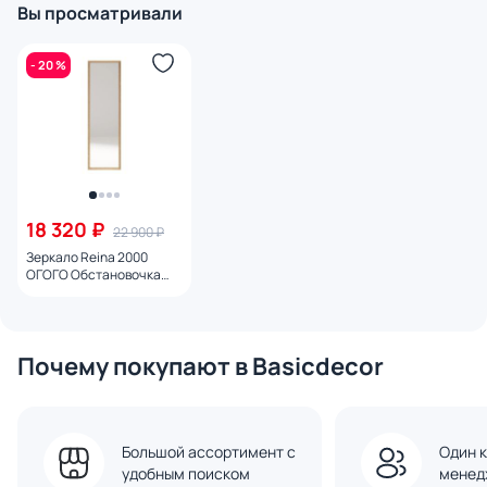
Вы просматривали
- 20 %
18 320 ₽
22 900 ₽
Зеркало Reina 2000
ОГОГО Обстановочка
дуб сонома BD-1759719
Почему покупают в Basicdecor
Большой ассортимент с
Один к
удобным поиском
менед