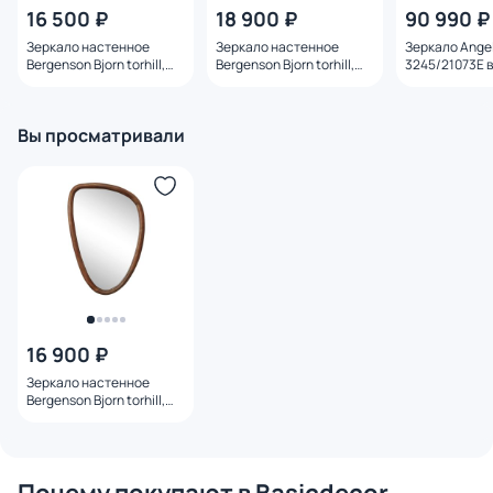
16 500 ₽
18 900 ₽
90 990 ₽
Зеркало настенное
Зеркало настенное
Зеркало Ange
Bergenson Bjorn torhill,
Bergenson Bjorn torhill,
3245/21073E в
42х70 см, коричневое
49х66 см, коричневое
деревянной р
BD-3180854
орехового цв
Вы просматривали
16 900 ₽
Зеркало настенное
Bergenson Bjorn torhill,
55х78 см, коричневое
BD-3180855