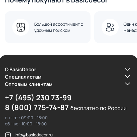
Почему покупают в Basicdecor
Большой ассортимент с
Один к
удобным поиском
менед
О BasicDecor
Cпециалистам
Оптовым клиентам
+7 (495) 230 73-99
8 (800) 775-74-87
бесплатно по России
пн - пт : 09:00 - 18:00
сб - вс : 10:00 - 18:00
info@basicdecor.ru