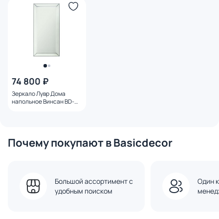
74 800 ₽
Зеркало Лувр Дома
напольное Винсан BD-
109609
Почему покупают в Basicdecor
Большой ассортимент с
Один к
удобным поиском
менед