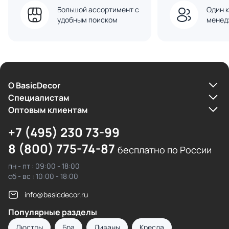
Большой ассортимент с
Один к
удобным поиском
менед
О BasicDecor
Cпециалистам
Оптовым клиентам
+7 (495) 230 73-99
8 (800) 775-74-87
бесплатно по России
пн - пт : 09:00 - 18:00
сб - вс : 10:00 - 18:00
info@basicdecor.ru
Популярные разделы
Люстры
Бра
Диваны
Кресла