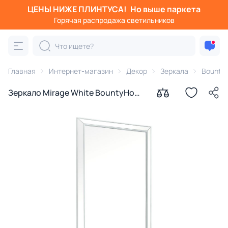
ЦЕНЫ НИЖЕ ПЛИНТУСА!
Но выше паркета
Горячая распродажа светильников
Главная
Интернет-магазин
Декор
Зеркала
Bounty
Зеркало Mirage White BountyHome
BD-2561492