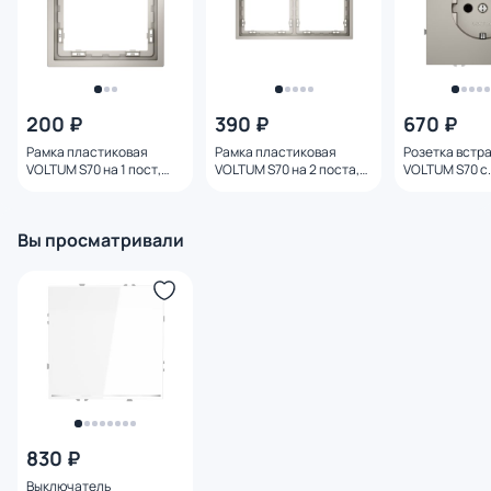
200 ₽
390 ₽
670 ₽
Рамка пластиковая
Рамка пластиковая
Розетка встр
VOLTUM S70 на 1 пост,
VOLTUM S70 на 2 поста,
VOLTUM S70 с
(кашемир) VLS100103
(кашемир) VLS100203
заземлением 
(кашемир) VL
Вы просматривали
830 ₽
Выключатель