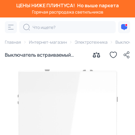
ЦЕНЫ НИЖЕ ПЛИНТУСА!
Но выше паркета
Горячая распродажа светильников
Главная
Интернет-магазин
Электротехника
Выключа
Выключатель встраиваемый
VOLTUM S70 одноклавишный с
подсветкой 10А, (белый
глянцевый) VLS010201