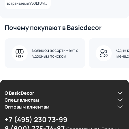
встраиваемый VOLTUM
S70 одноклавишный с
подсветкой 10А, (белый
глянцевый) VLS010201
Почему покупают в Basicdecor
Большой ассортимент с
Один к
удобным поиском
менед
О BasicDecor
Cпециалистам
Оптовым клиентам
+7 (495) 230 73-99
8 (800) 775-74-87