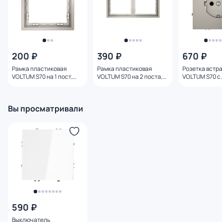
200 ₽
390 ₽
670 ₽
Рамка пластиковая
Рамка пластиковая
Розетка встр
VOLTUM S70 на 1 пост,
VOLTUM S70 на 2 поста,
VOLTUM S70 с
(кашемир) VLS100103
(кашемир) VLS100203
заземлением 
(кашемир) VL
Вы просматривали
590 ₽
Выключатель