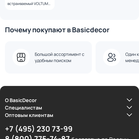
встраиваемый VOLTUM
S70 одноклавишный 10А,
(белый глянцевый)
VLS010101
Почему покупают в Basicdecor
Большой ассортимент с
Один к
удобным поиском
менед
О BasicDecor
Cпециалистам
Оптовым клиентам
+7 (495) 230 73-99
8 (800) 775-74-87