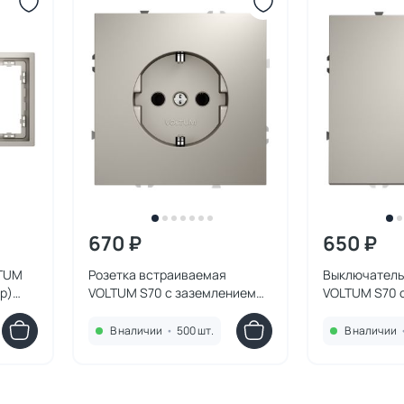
670 ₽
650 ₽
LTUM
Розетка встраиваемая
Выключатель
р)
VOLTUM S70 с заземлением
VOLTUM S70 
16А, (кашемир) VLS040103
10А, (кашеми
В наличии
•
500 шт.
В наличии