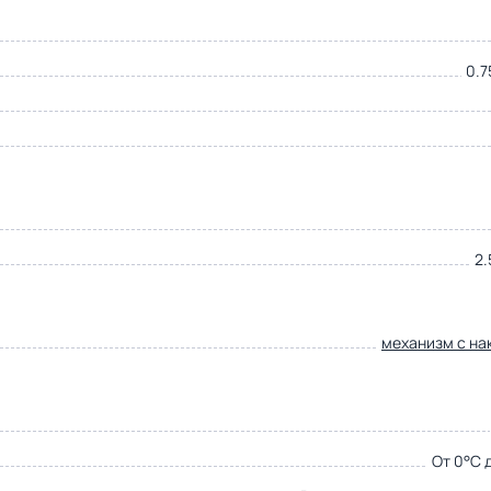
0.7
2.
механизм с на
От 0°С 