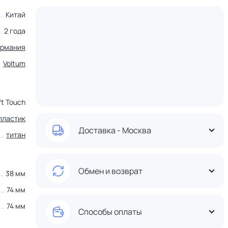
Китай
2 года
ермания
Voltum
ft Touch
пластик
Доставка - Москва
титан
Обмен и возврат
38 мм
74 мм
74 мм
Способы оплаты