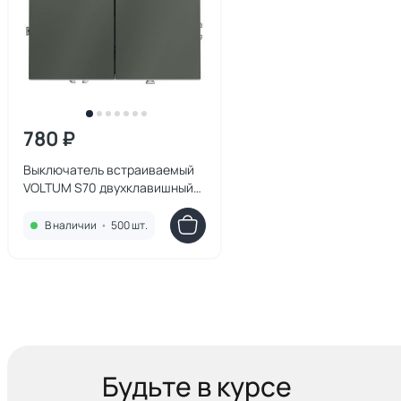
780 ₽
Выключатель встраиваемый
VOLTUM S70 двухклавишный
10А, (титан) VLS020106
В наличии
•
500 шт.
Будьте в курсе