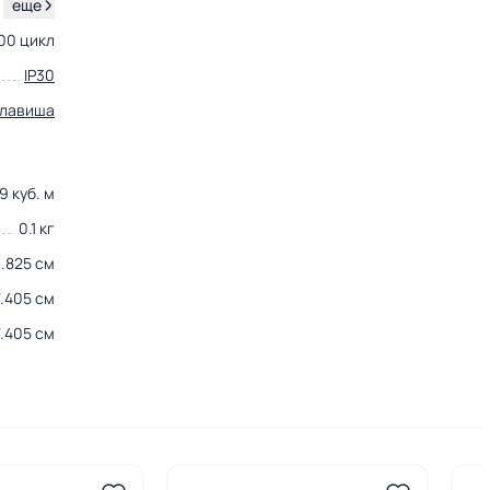
.
еще
00 цикл
IP30
клавиша
9 куб. м
0.1 кг
3.825 см
7.405 см
7.405 см