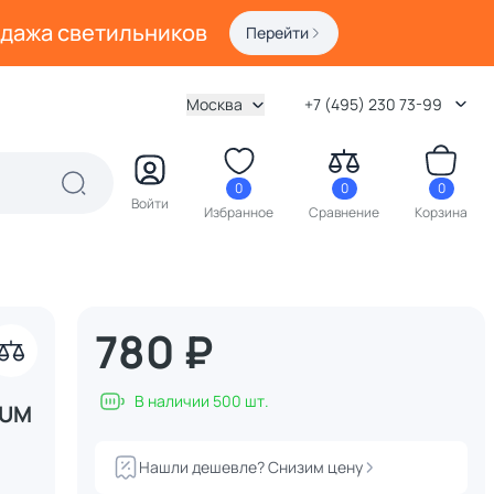
одажа светильников
Перейти
Москва
+7 (495) 230 73-99
0
0
0
Войти
Избранное
Сравнение
Корзина
780 ₽
акрыть
В наличии 500 шт.
TUM
Нашли дешевле? Снизим цену