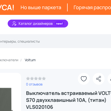
УСА!
Но выше паркета
Горячая распр
Каталог дизайнеров
ключатели
Voltum
З
0 отзывов
Выключатель встраиваемый VOL
S70 двухклавишный 10А, (титан)
VLS020106