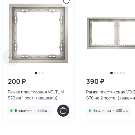
200 ₽
390 ₽
Рамка пластиковая VOLTUM
Рамка пластиковая VO
S70 на 1 пост, (кашемир)
S70 на 2 поста, (кашеми
VLS100103
VLS100203
В наличии
•
500 шт.
В наличии
•
500 шт.