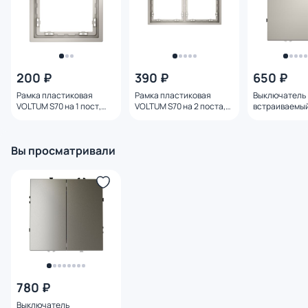
200 ₽
390 ₽
650 ₽
Рамка пластиковая
Рамка пластиковая
Выключатель
VOLTUM S70 на 1 пост,
VOLTUM S70 на 2 поста,
встраиваемы
(кашемир) VLS100103
(кашемир) VLS100203
S70 одноклав
(кашемир) VL
Вы просматривали
780 ₽
Выключатель