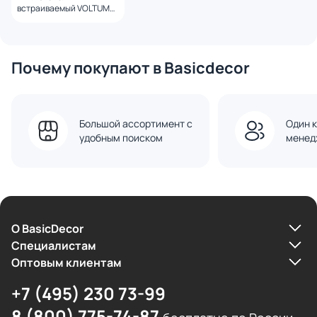
встраиваемый VOLTUM
S70 двухклавишный 10А,
(шелк) VLS020104
Почему покупают в Basicdecor
Большой ассортимент с
Один к
удобным поиском
менед
О BasicDecor
Cпециалистам
Оптовым клиентам
+7 (495) 230 73-99
8 (800) 775-74-87