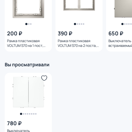
200 ₽
390 ₽
650 ₽
Рамка пластиковая
Рамка пластиковая
Выключатель
VOLTUM S70 на 1 пост,
VOLTUM S70 на 2 поста,
встраиваемы
(кашемир) VLS100103
(кашемир) VLS100203
S70 одноклав
(кашемир) VL
Вы просматривали
780 ₽
Выключатель