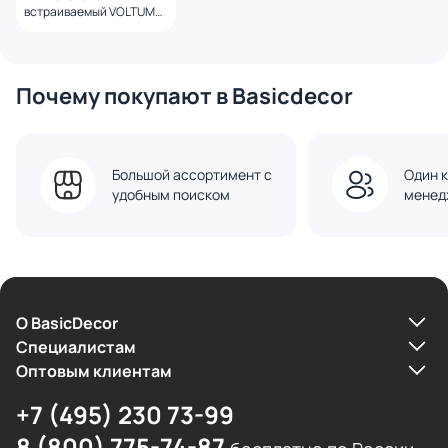
встраиваемый VOLTUM
S70 двухклавишный 10А,
(белый матовый)
VLS020102
Почему покупают в Basicdecor
Большой ассортимент с
Один к
удобным поиском
менед
О BasicDecor
Cпециалистам
Оптовым клиентам
+7 (495) 230 73-99
8 (800) 775-74-87