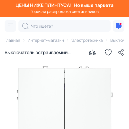
ЦЕНЫ НИЖЕ ПЛИНТУСА!
Но выше паркета
Горячая распродажа светильников
Главная
Интернет-магазин
Электротехника
Выключа
Выключатель встраиваемый
VOLTUM S70 двухклавишный 10А,
(белый матовый) VLS020102