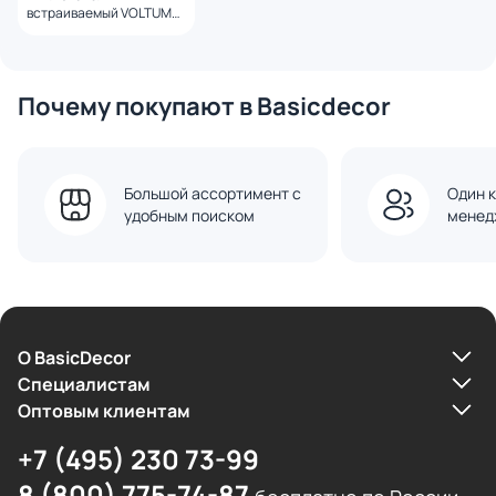
встраиваемый VOLTUM
S70 двухклавишный 10А,
(белый глянцевый)
VLS020101
Почему покупают в Basicdecor
Большой ассортимент с
Один к
удобным поиском
менед
О BasicDecor
Cпециалистам
Оптовым клиентам
+7 (495) 230 73-99
8 (800) 775-74-87