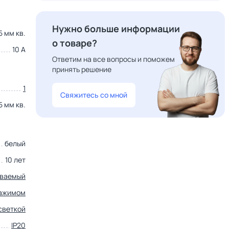
Нужно больше информации
5 мм кв.
о товаре?
10 А
Ответим на все вопросы и поможем
принять решение
1
Свяжитесь со мной
5 мм кв.
белый
10 лет
иваемый
зажимом
светкой
IP20