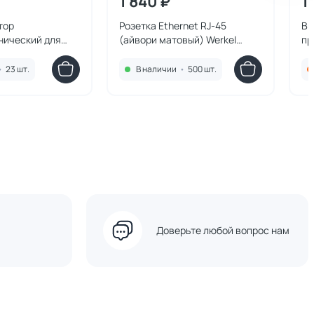
1 840 ₽
1
тор
Розетка Ethernet RJ-45
Вы
нический для
(айвори матовый) Werkel
пр
 (айвори
W1181062
We
kel W1151162
•
23 шт.
В наличии
•
500 шт.
Доверьте любой вопрос нам