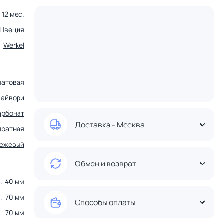
12 мес.
Швеция
Werkel
матовая
айвори
арбонат
Доставка - Москва
дратная
ежевый
Обмен и возврат
40 мм
70 мм
Способы оплаты
70 мм