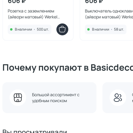
606 ₽
606 ₽
Розетка с заземлением
Выключатель одноклав
(айвори матовый) Werkel
(айвори матовый) Werke
W1171062
W1110062
В наличии
•
500 шт.
В наличии
•
58 шт.
Почему покупают в Basicdec
Большой ассортимент с
удобным поиском
Вы просматривали