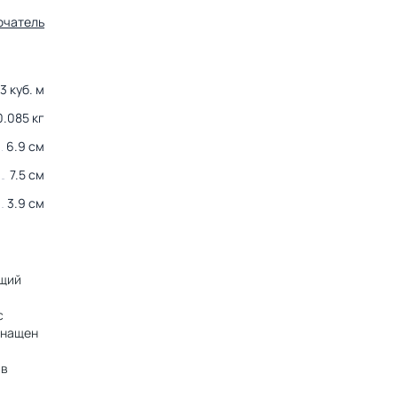
ючатель
3 куб. м
0.085 кг
6.9 см
7.5 см
3.9 см
ющий
с
снащен
 в