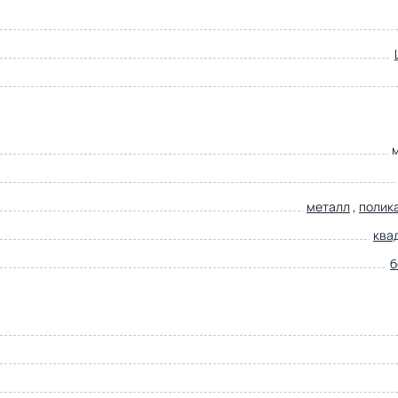
металл
,
полик
ква
б