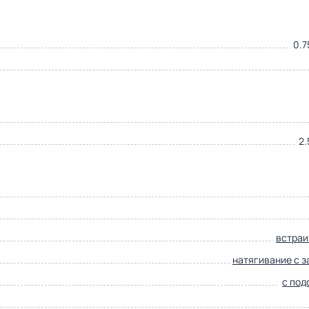
0.7
2.
встра
натягивание с 
с под