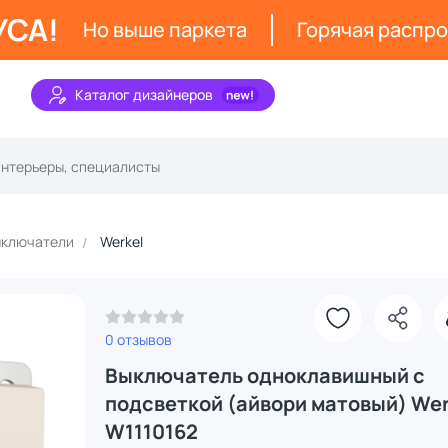
УСА!
Но выше паркета
Горячая распр
Каталог дизайнеров
ключатели
Werkel
0 отзывов
Выключатель одноклавишный с
подсветкой (айвори матовый) Wer
W1110162