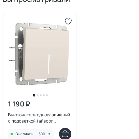
1 190 ₽
Выключатель одноклавишный
с подсветкой (айвори
матовый) Werkel W1110162
В наличии
•
500 шт.