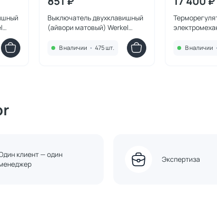
851 ₽
17 400 ₽
ишный
Выключатель двухклавишный
Терморегуля
l
(айвори матовый) Werkel
электромеха
W1120062
теплого пола
матовый) Wer
В наличии
•
475 шт.
В наличии
or
Один клиент — один
Экспертиза
менеджер