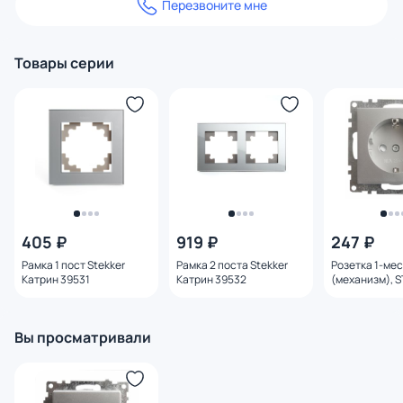
Перезвоните мне
Товары серии
405 ₽
919 ₽
247 ₽
Рамка 1 пост Stekker
Рамка 2 поста Stekker
Розетка 1-мес
Катрин 39531
Катрин 39532
(механизм), 
GLS16-7110-03
с защитной ш
серия Катрин
Вы просматривали
39582