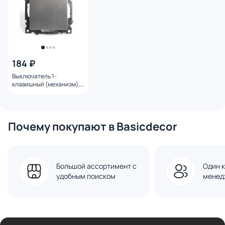
184 ₽
Выключатель 1-
клавишный (механизм),
STEKKER GLS10-7103-03,
250V, 10А, серия Катрин,
серебро 39575
Почему покупают в Basicdecor
Большой ассортимент с
Один к
удобным поиском
менед