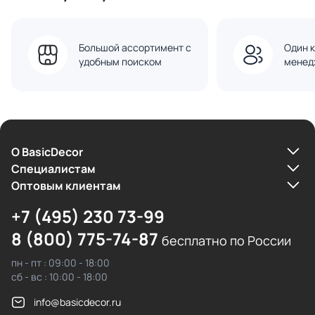
Большой ассортимент с
Один к
удобным поиском
менед
О BasicDecor
Cпециалистам
Оптовым клиентам
+7 (495) 230 73-99
8 (800) 775-74-87
бесплатно по России
пн - пт : 09:00 - 18:00
сб - вс : 10:00 - 18:00
info@basicdecor.ru