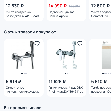
12 330 ₽
14 990 ₽
12 800 ₽
40 590 ₽
Унитаз подвесной
Подвесной унитаз
Унитаз подве
безобдковый ART&MAX
Damixa Apollo
CeramaLux CL2
OVALE AM011CHR/SC
DX22C1700SC с
микролифтом
микролифтом
С этим товаром покупают
5 919 ₽
11 628 ₽
6 810 ₽
Смеситель с
Гигиенический душ D&K
Тумба под ра
гигиеническим душем
Rhein Marx DA1394541 с
подвесная Co
Haiba HB5510
внутренней частью
SD-00000352 
сонома 38.6 с
Вы просматривали