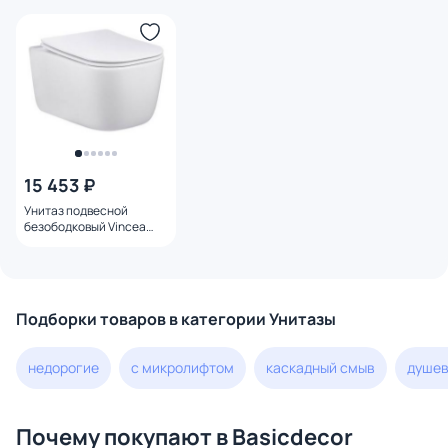
15 453 ₽
Унитаз подвесной
безободковый Vincea
Core VT1-28 с
микролифтом
Подборки товаров в категории Унитазы
недорогие
с микролифтом
каскадный смыв
душев
Почему покупают в Basicdecor