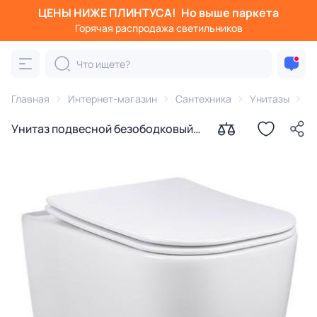
ЦЕНЫ НИЖЕ ПЛИНТУСА!
Но выше паркета
Горячая распродажа светильников
Главная
Интернет-магазин
Сантехника
Унитазы
V
Унитаз подвесной безободковый
Vincea Core VT1-28 с микролифтом