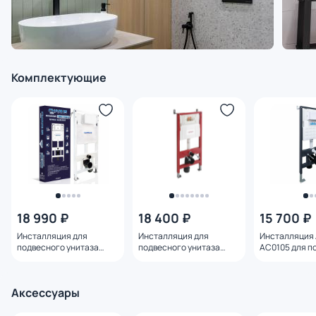
Комплектующие
18 990 ₽
18 400 ₽
15 700 ₽
Инсталляция для
Инсталляция для
Инсталляция
подвесного унитаза
подвесного унитаза
AC0105 для п
Charus Torre Bianco
CEZARES CZR-201-P
унитаза, мех
cc.300.80.01 механика
пневматика
Аксессуары