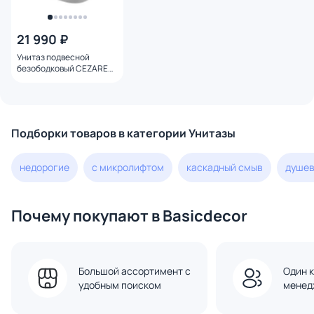
21 990 ₽
Унитаз подвесной
безободковый CEZARES
STREAM CZR-2426-TH-
TOR/SC с микролифтом
Подборки товаров в категории Унитазы
недорогие
с микролифтом
каскадный смыв
душев
Почему покупают в Basicdecor
Большой ассортимент с
Один к
удобным поиском
менед