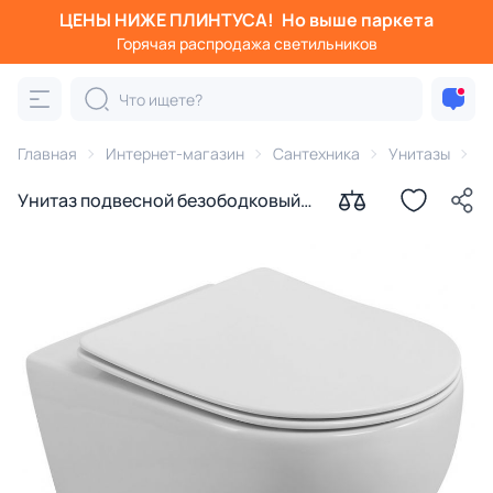
ЦЕНЫ НИЖЕ ПЛИНТУСА!
Но выше паркета
Горячая распродажа светильников
Главная
Интернет-магазин
Сантехника
Унитазы
C
Унитаз подвесной безободковый
CEZARES STREAM CZR-2426-TH-
TOR/SC с микролифтом