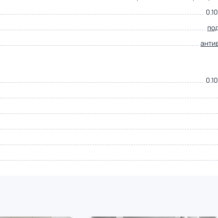
0.10
по
анти
0.10