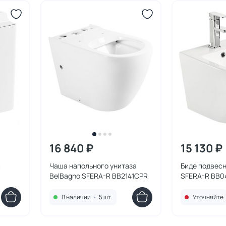
16 840 ₽
15 130 ₽
R
Чаша напольного унитаза
Биде подвесн
BelBagno SFERA-R BB2141CPR
SFERA-R BB
В наличии
•
5 шт.
Уточняйте