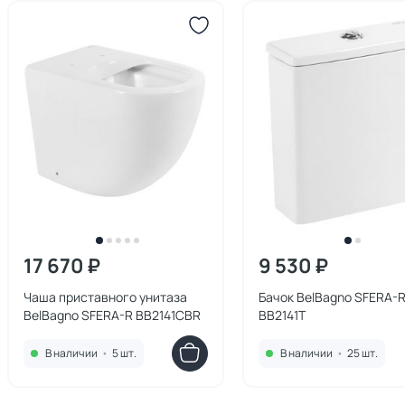
17 670 ₽
9 530 ₽
Чаша приставного унитаза
Бачок BelBagno SFERA-
BelBagno SFERA-R BB2141CBR
BB2141T
В наличии
•
5 шт.
В наличии
•
25 шт.