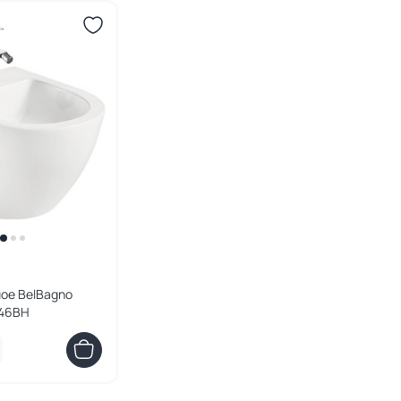
ое BelBagno
046BH