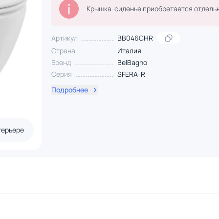
Крышка-сиденье приобретается отдельн
Артикул
BB046CHR
Страна
Италия
Бренд
BelBagno
Серия
SFERA-R
Подробнее
терьере