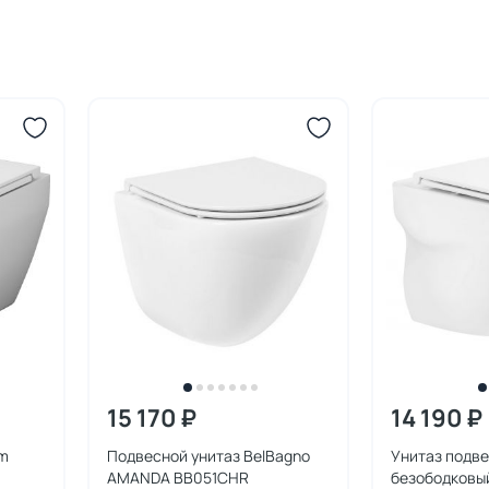
15 170 ₽
14 190 ₽
Pm
Подвесной унитаз BelBagno
Унитаз подв
AMANDA BB051CHR
безободковы