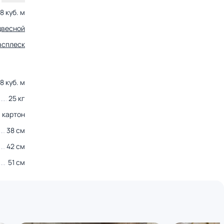
8 куб. м
двесной
всплеск
8 куб. м
25 кг
картон
38 см
42 см
51 см