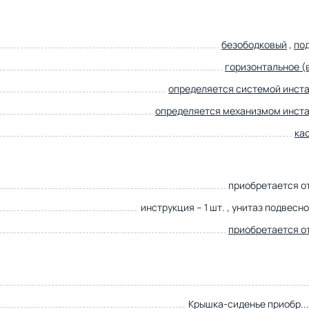
безободковый
,
по
горизонтальное (в
определяется системой инст
определяется механизмом инст
ка
приобретается о
инструкция – 1 шт. , унитаз подвесной
приобретается о
Крышка-сиденье приобр..