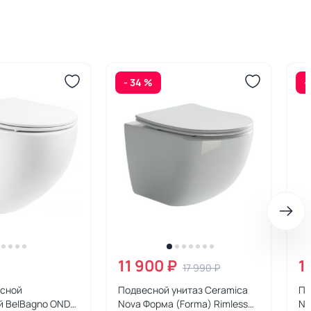
- 34 %
-
11 900 ₽
1
17 990 ₽
есной
Подвесной унитаз Ceramica
По
й BelBagno ONDA
Nova Форма (Forma) Rimless
No