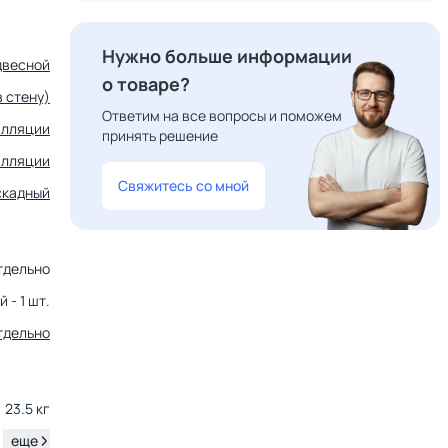
Нужно больше информации
двесной
о товаре?
 стену)
Ответим на все вопросы и поможем
алляции
принять решение
алляции
Свяжитесь со мной
скадный
тдельно
 - 1 шт.
тдельно
23.5 кг
.
еще