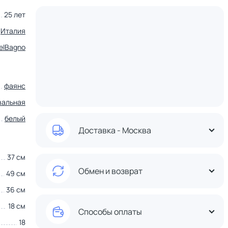
25 лет
Италия
elBagno
фаянс
вальная
белый
Доставка - Москва
37 см
Обмен и возврат
49 см
36 см
18 см
Способы оплаты
18