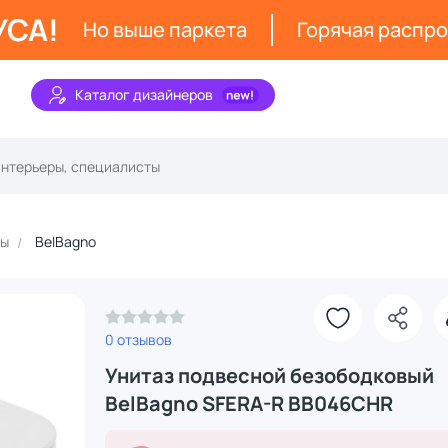
УСА!
Но выше паркета
Горячая распр
Каталог дизайнеров
зы
BelBagno
З
0 отзывов
Унитаз подвесной безободковый
BelBagno SFERA-R BB046CHR