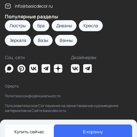
info@basicdecor.ru
Популярные разделы
Люстры
Бра
Диваны
Кресла
Зеркала
Вазы
Ванны
Соц. сети
Дизайнерам
Оферта
Политика конфиденциальности
Пользовательское Соглашение на заимствование и размещение
материалов на Сайте basicdecor.ru
Купить сейчас
В корзину