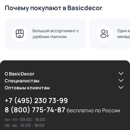
Почему покупают в Basicdecor
Большой ассортимент с
Один к
удобным поиском
менед
О BasicDecor
Cпециалистам
Оптовым клиентам
+7 (495) 230 73-99
8 (800) 775-74-87
бесплатно по России
пн - пт : 09:00 - 18:00
сб - вс : 10:00 - 18:00