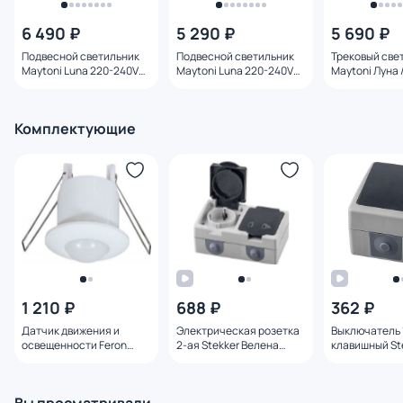
6 490 ₽
5 290 ₽
5 690 ₽
Подвесной светильник
Подвесной светильник
Трековый све
Maytoni Luna 220-240V
Maytoni Luna 220-240V
Maytoni Луна /
IP20 3000K P039PL-5W3K-
IP20 3000K P039PL-5W3K-
3000K 5W 120°
20-B
10-B
5W3K-B
Комплектующие
1 210 ₽
688 ₽
362 ₽
Датчик движения и
Электрическая розетка
Выключатель 
освещенности Feron
2-ая Stekker Велена
клавишный St
22066
PST16-12-54 32754
Велена PSW10
32756