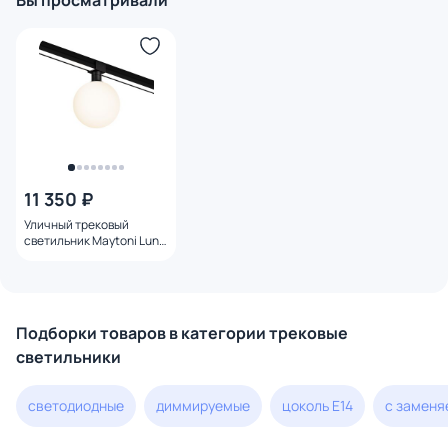
Вы просматривали
11 350 ₽
Уличный трековый
светильник Maytoni Luna
IP65 LED 3000К(теплый)
9W O-TR01-1-S-9WB3K
Подборки товаров в категории трековые
светильники
светодиодные
диммируемые
цоколь Е14
с замен