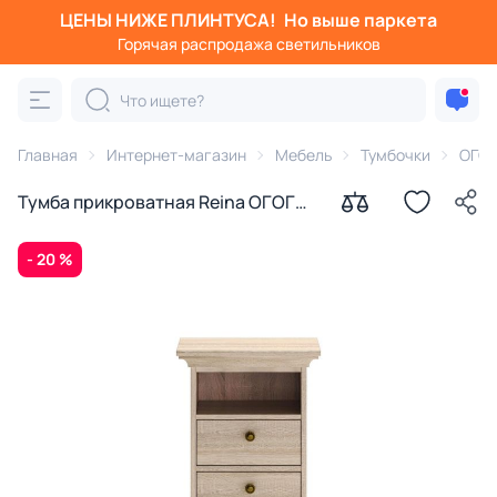
ЦЕНЫ НИЖЕ ПЛИНТУСА!
Но выше паркета
Горячая распродажа светильников
Главная
Интернет-магазин
Мебель
Тумбочки
ОГОГ
Тумба прикроватная Reina ОГОГО
Обстановочка дуб сонома BD-
2088325
- 20 %