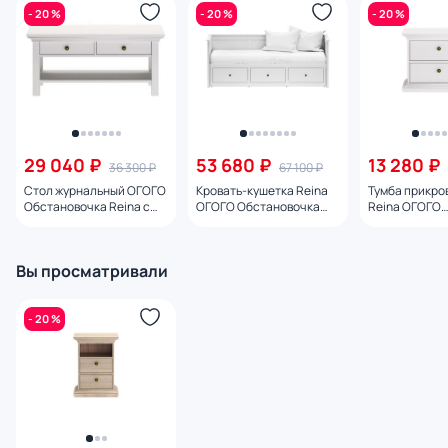
- 20 %
- 20 %
- 20 %
29 040 ₽
53 680 ₽
13 280 ₽
36 300 ₽
67 100 ₽
Стол журнальный ОГОГО
Кровать-кушетка Reina
Тумба прикро
Обстановочка Reina с
ОГОГО Обстановочка
Reina ОГОГО
выдвижными ящиками
белый BD-1758394
Обстановочка
белый BD-1747293,
2086034
100х60х46 см
Вы просматривали
- 20 %