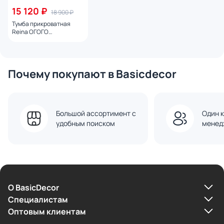
15 120 ₽
18 900 ₽
Тумба прикроватная
Reina ОГОГО
Обстановочка дуб
сонома BD-2088325
Почему покупают в Basicdecor
Большой ассортимент с
Один к
удобным поиском
менед
О BasicDecor
Cпециалистам
Оптовым клиентам