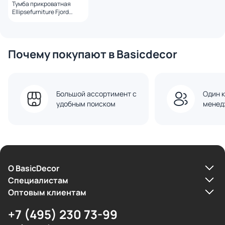
Тумба прикроватная
Ellipsefurniture Fjord
FJ010102310101 серая
Почему покупают в Basicdecor
Большой ассортимент с
Один к
удобным поиском
менед
О BasicDecor
Cпециалистам
Оптовым клиентам
+7 (495) 230 73-99