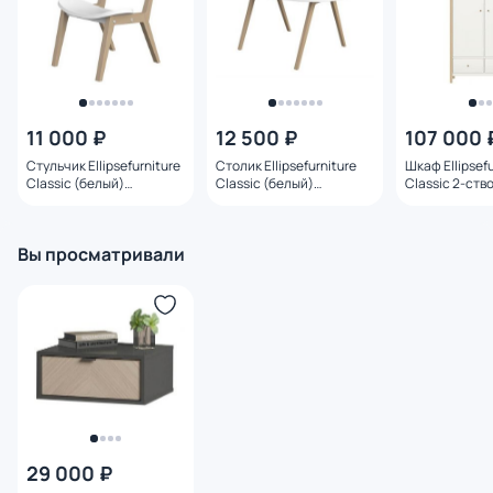
11 000 ₽
12 500 ₽
107 000 
Стульчик Ellipsefurniture
Столик Ellipsefurniture
Шкаф Ellipsefu
Classic (белый)
Classic (белый)
Classic 2-ств
CLMBCH01010190
CLMBTB01010199
(молочный)
CLMBCA02010
110х191х57см
Вы просматривали
29 000 ₽