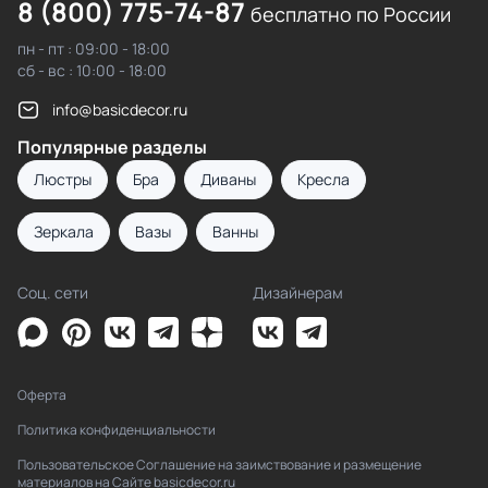
8 (800) 775-74-87
бесплатно по России
пн - пт : 09:00 - 18:00
сб - вс : 10:00 - 18:00
info@basicdecor.ru
Популярные разделы
Люстры
Бра
Диваны
Кресла
Зеркала
Вазы
Ванны
Соц. сети
Дизайнерам
Оферта
Политика конфиденциальности
Пользовательское Соглашение на заимствование и размещение
материалов на Сайте basicdecor.ru