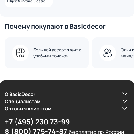
Ellipsefurniture Classic
(молочный)
CLMBSH02010199
Почему покупают в Basicdecor
Большой ассортимент с
Один к
удобным поиском
менед
О BasicDecor
Cпециалистам
Оптовым клиентам
+7 (495) 230 73-99
8 (800) 775-74-87
бесплатно по России