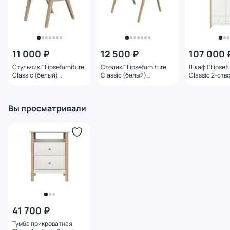
11 000 ₽
12 500 ₽
107 000 
Стульчик Ellipsefurniture
Столик Ellipsefurniture
Шкаф Ellipsefu
Classic (белый)
Classic (белый)
Classic 2-ств
CLMBCH01010190
CLMBTB01010199
(молочный)
CLMBCA02010
110х191х57см
Вы просматривали
41 700 ₽
Тумба прикроватная