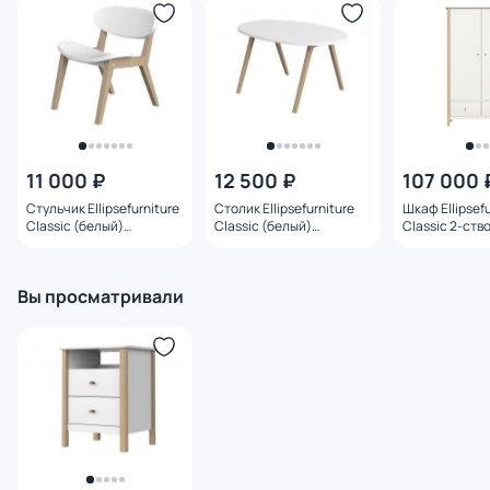
11 000 ₽
12 500 ₽
107 000 
Стульчик Ellipsefurniture
Столик Ellipsefurniture
Шкаф Ellipsefu
Classic (белый)
Classic (белый)
Classic 2-ств
CLMBCH01010190
CLMBTB01010199
(молочный)
CLMBCA02010
110х191х57см
Вы просматривали