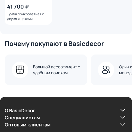
41 700 ₽
Тумба прикроватная с
двумя ящиками
Ellipsefurniture Classic
CLMBSH01010199
Почему покупают в Basicdecor
Большой ассортимент с
Один к
удобным поиском
менед
О BasicDecor
Cпециалистам
Оптовым клиентам