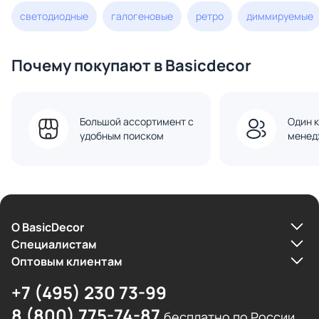
светодиодные
галогеновые
ретро
диммируемые
Почему покупают в Basicdecor
Большой ассортимент с
Один к
удобным поиском
менед
О BasicDecor
Cпециалистам
Оптовым клиентам
+7 (495) 230 73-99
8 (800) 775-74-87
бесплатно по России