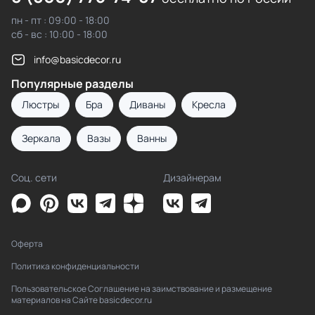
пн - пт : 09:00 - 18:00
сб - вс : 10:00 - 18:00
info@basicdecor.ru
Популярные разделы
Люстры
Бра
Диваны
Кресла
Зеркала
Вазы
Ванны
Соц. сети
Дизайнерам
Оферта
Политика конфиденциальности
Пользовательское Соглашение на заимствование и размещение
материалов на Сайте basicdecor.ru