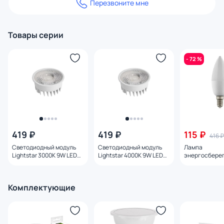
Перезвоните мне
Товары серии
- 72 %
419 ₽
419 ₽
115 ₽
416 ₽
Светодиодный модуль
Светодиодный модуль
Лампа
Lightstar 3000K 9W LED
Lightstar 4000K 9W LED
энергосбере
941292-XS
941294-XS
Lightstar LED 
7W=65W 940
Комплектующие