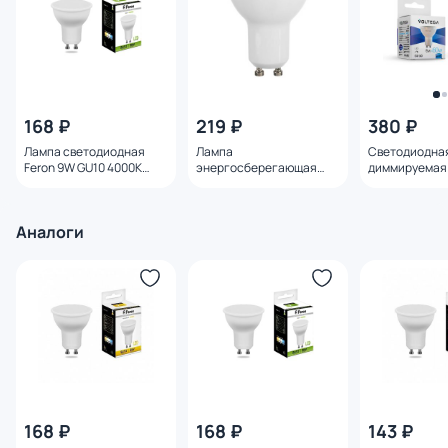
168 ₽
219 ₽
380 ₽
Лампа светодиодная
Лампа
Светодиодна
Feron 9W GU10 4000K
энергосберегающая
диммируемая 
25843
Lightstar LED GU10 4000K
GU10 6W 4000
4.5W=40W 940254
Аналоги
168 ₽
168 ₽
143 ₽