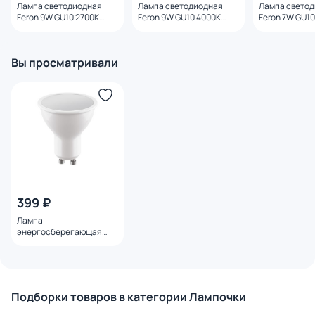
Лампа светодиодная
Лампа светодиодная
Лампа свето
Feron 9W GU10 2700K
Feron 9W GU10 4000K
Feron 7W GU1
25842
25843
25291
Вы просматривали
399 ₽
Лампа
энергосберегающая
Lightstar LED GU10 4000K
6.5W=60W 940264
Подборки товаров в категории Лампочки