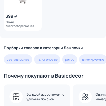
399 ₽
Лампа
энергосберегающая
Lightstar LED GU10 3000K
6.5W=60W 940262
Подборки товаров в категории Лампочки
светодиодные
галогеновые
ретро
диммируемые
Почему покупают в Basicdecor
Большой ассортимент с
Один к
удобным поиском
менед