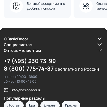
Большой ассортимент с
Один к
удобным поиском
менед
О BasicDecor
Cпециалистам
Оптовым клиентам
+7 (495) 230 73-99
8 (800) 775-74-87
бесплатно по России
пн - пт : 09:00 - 18:00
сб - вс : 10:00 - 18:00
info@basicdecor.ru
Популярные разделы
Люстры
Бра
Диваны
Кресла