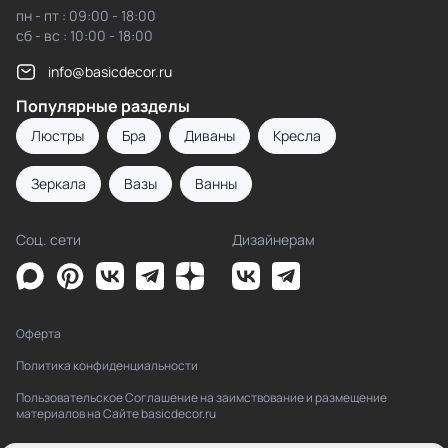
пн - пт : 09:00 - 18:00
сб - вс : 10:00 - 18:00
info@basicdecor.ru
Популярные разделы
Люстры
Бра
Диваны
Кресла
Зеркала
Вазы
Ванны
Соц. сети
Дизайнерам
Оферта
Политика конфиденциальности
Пользовательское Соглашение на заимствование и размещение
материалов на Сайте basicdecor.ru