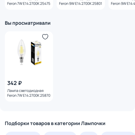
Feron 7W E14 2700K 25475
Feron 9W E14 2700K 25801
Feron 9W E14 
Вы просматривали
342 ₽
Лампа светодиодная
Feron 7W E14 2700K 25870
Подборки товаров в категории Лампочки