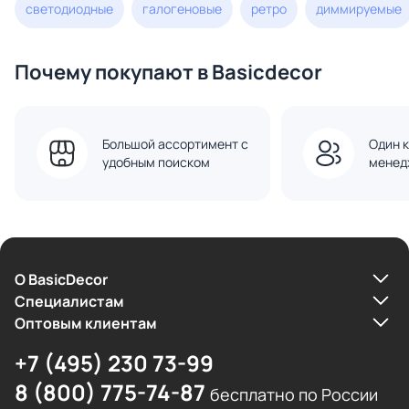
светодиодные
галогеновые
ретро
диммируемые
Почему покупают в Basicdecor
Большой ассортимент с
Один к
удобным поиском
менед
О BasicDecor
Cпециалистам
Оптовым клиентам
+7 (495) 230 73-99
8 (800) 775-74-87
бесплатно по России