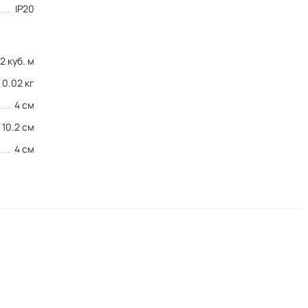
IP20
2 куб. м
0.02 кг
4 см
10.2 см
4 см