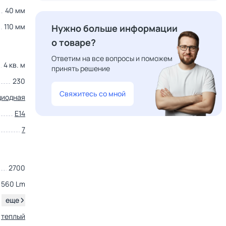
40 мм
110 мм
Нужно больше информации
о товаре?
Ответим на все вопросы и поможем
4 кв. м
принять решение
230
Свяжитесь со мной
диодная
E14
7
2700
560 Lm
.
еще
теплый