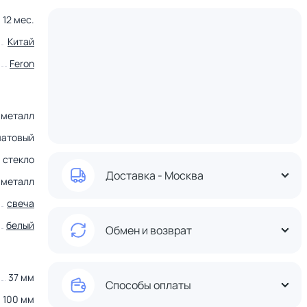
12 мес.
Китай
Feron
металл
матовый
стекло
Доставка - Москва
металл
свеча
белый
Обмен и возврат
37 мм
Способы оплаты
100 мм