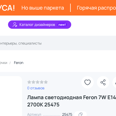
УСА!
Но выше паркета
Горячая распр
Каталог дизайнеров
очки
Feron
З
0 отзывов
Лампа светодиодная Feron 7W E14
2700K 25475
Артикул
25475