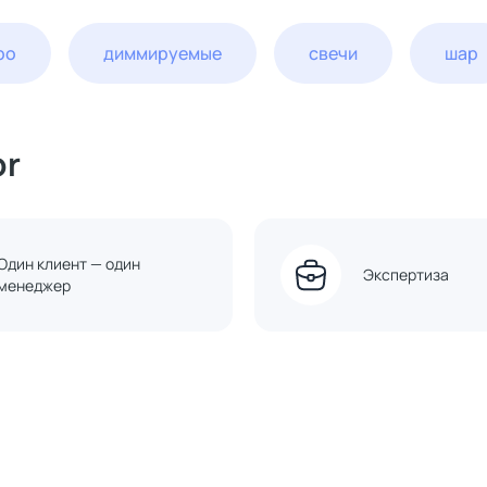
ро
диммируемые
свечи
шар
or
Один клиент — один
Экспертиза
менеджер