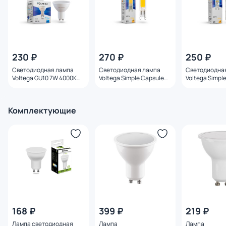
230 ₽
270 ₽
250 ₽
Светодиодная лампа
Светодиодная лампа
Светодиодна
Voltega GU10 7W 4000K
Voltega Simple Capsule
Voltega Simpl
7057
5W 3000K G9 345 7262
7W 2700K G9 3
Комплектующие
168 ₽
399 ₽
219 ₽
Лампа светодиодная
Лампа
Лампа