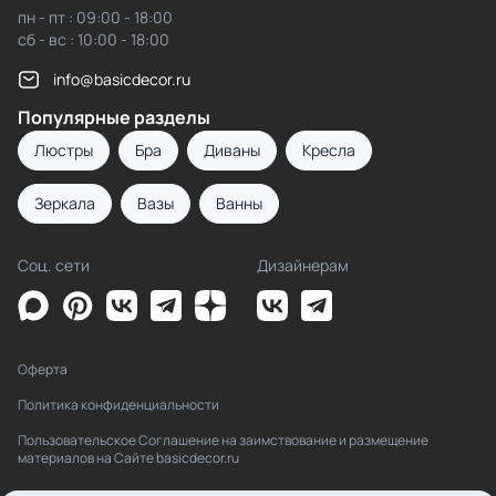
пн - пт : 09:00 - 18:00
сб - вс : 10:00 - 18:00
info@basicdecor.ru
Популярные разделы
Люстры
Бра
Диваны
Кресла
Зеркала
Вазы
Ванны
Соц. сети
Дизайнерам
Оферта
Политика конфиденциальности
Пользовательское Соглашение на заимствование и размещение
материалов на Сайте basicdecor.ru