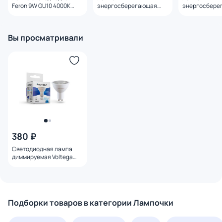
Feron 9W GU10 4000K
энергосберегающая
энергосбере
25843
Lightstar LED GU10 4000K
Lightstar LED
6.5W=60W 940264
4.5W=40W 94
Вы просматривали
380 ₽
Светодиодная лампа
диммируемая Voltega
GU10 6W 4000K 7109
Подборки товаров в категории Лампочки