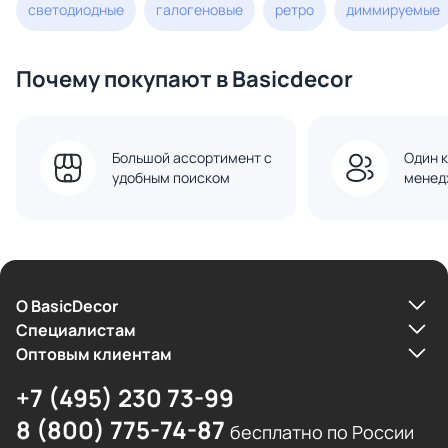
светодиодные
галогеновые
ретро
диммируемые
Почему покупают в Basicdecor
Большой ассортимент с
Один к
удобным поиском
менед
О BasicDecor
Cпециалистам
Оптовым клиентам
+7 (495) 230 73-99
8 (800) 775-74-87
бесплатно по России