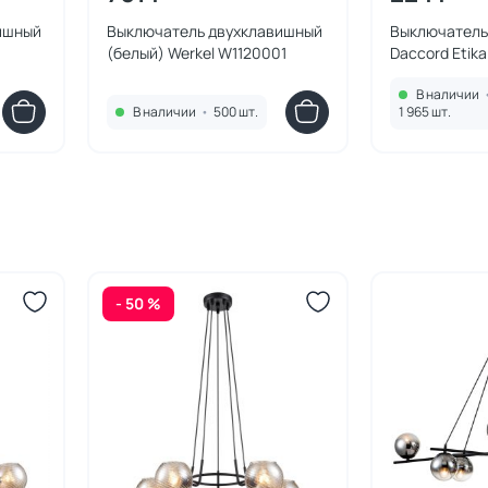
ишный
Выключатель двухклавишный
Выключатель
(белый) Werkel W1120001
Daccord Etika
В наличии
В наличии
•
500 шт.
1 965 шт.
- 50 %