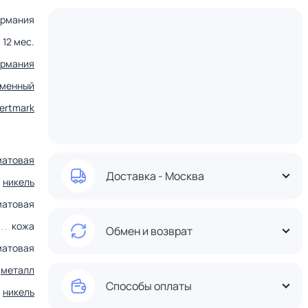
ермания
12 мес.
ермания
еменный
ertmark
матовая
Доставка - Москва
никель
матовая
кожа
Обмен и возврат
матовая
металл
Способы оплаты
,
никель