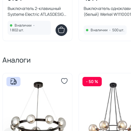
Выключатель 2-клавишный
Выключатель одноклав
Systeme Electric ATLASDESIGN
(белый) Werkel W1110001
BD-1495167
В наличии
•
1 802 шт.
В наличии
•
500 шт.
Аналоги
- 50 %