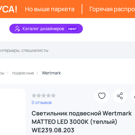
УСА!
Но выше паркета
Горячая распр
Каталог дизайнеров
ры
подвесные
Wertmark
0 отзывов
Светильник подвесной Wertmark
MATTEO LED 3000К (теплый)
WE239.08.203