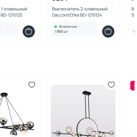
 1-клавишный
Выключатель 2-клавишный
Вы
 BD-1215125
Daccord Etika BD-1215124
Sy
BD
•
В наличии
•
1 866 шт.
-