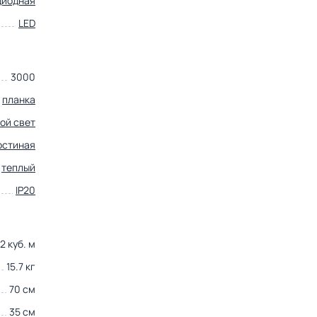
диодная
LED
3000
планка
ой свет
остиная
теплый
IP20
72 куб. м
15.7 кг
70 см
35 см