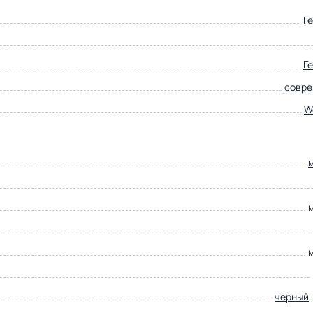
Г
Г
совр
W
черный