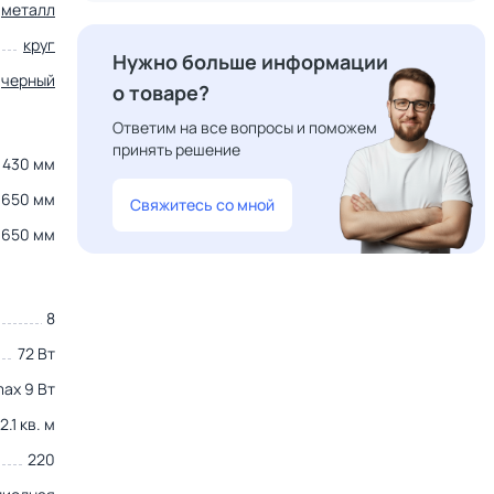
металл
круг
Нужно больше информации
черный
о товаре?
Ответим на все вопросы и поможем
принять решение
430 мм
650 мм
Свяжитесь со мной
650 мм
8
72 Вт
max 9 Вт
2.1 кв. м
220