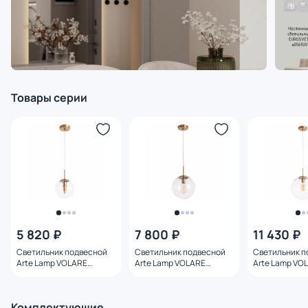
Товары серии
5 820 ₽
7 800 ₽
11 430 ₽
Светильник подвесной
Светильник подвесной
Светильник п
Arte Lamp VOLARE
Arte Lamp VOLARE
Arte Lamp VO
A1920SP-1AB
A1925SP-1AB
A1930SP-1AB
Комплектующие