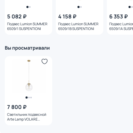
5 082 ₽
4 158 ₽
6 353 ₽
Подвес Lumion SUMMER
Подвес Lumion SUMMER
Подвес Lumi
6509/1 SUSPENTIONI
6509/1B SUSPENTIONI
6509/1A SUSP
Вы просматривали
7 800 ₽
Светильник подвесной
Arte Lamp VOLARE
A1925SP-1GO