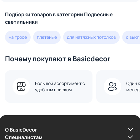
Подборки товаров в категории Подвесные
светильники
на тросе
плетеные
для натяжных потолков
с вык
Почему покупают в Basicdecor
Большой ассортимент с
Один к
удобным поиском
менед
О BasicDecor
Cпециалистам