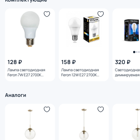
128 ₽
158 ₽
320 ₽
Лампа светодиодная
Лампа светодиодная
Светодиодна
Feron 7W E27 2700K
Feron 12W E27 2700K
диммируемая 
25444
25489
E27 8W 4000K
Аналоги