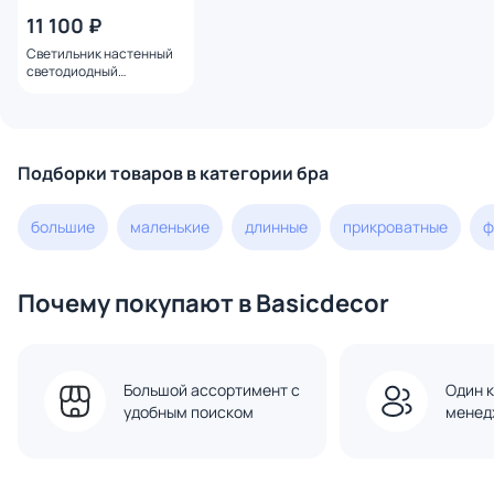
11 100 ₽
Светильник настенный
светодиодный
Elektrostandard Cane LED
MRL LED 1121 белый
Подборки товаров в категории бра
большие
маленькие
длинные
прикроватные
ф
Почему покупают в Basicdecor
Большой ассортимент с
Один к
удобным поиском
менед