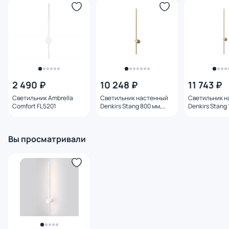
2 490 ₽
10 248 ₽
11 743 ₽
Светильник Ambrella
Светильник настенный
Светильник н
Comfort FL5201
Denkirs Stang 800 мм,
Denkirs Stang 
3000К, IP20,7 Вт, матовое
3000К, IP20, 12
золото DK5012-SG
матовое золо
SG
Вы просматривали