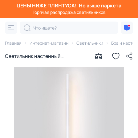
ЦЕНЫ НИЖЕ ПЛИНТУСА!
Но выше паркета
Горячая распродажа светильников
Главная
Интернет-магазин
Светильники
Бра и насте
Светильник настенный
светодиодный Elektrostandard
Cane LED MRL LED 1121 белый