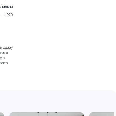
спальня
IP20
й сразу
мые в
ную
ового