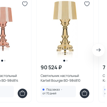
90 524 ₽
7
настольный
Светильник настольный
Св
ie BD-984814
Kartell Bourgie BD-984810
Ka
•
Под заказ
•
от 70 дней
о