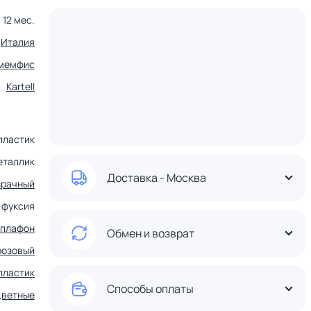
12 мес.
Италия
мемфис
Kartell
пластик
еталлик
Доставка - Москва
зрачный
фуксия
плафон
Обмен и возврат
розовый
пластик
Способы оплаты
цветные