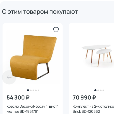
С этим товаром покупают
54 300 ₽
70 990 ₽
Кресло Decor-of-today "Твист"
Комплект из 2-х столик
желтое BD-1961761
Brick BD-120662