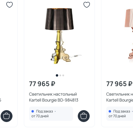
77 965 ₽
77 965 ₽
Светильник настольный
Светильник 
5
Kartell Bourgie BD-984813
Kartell Bourg
Под заказ
•
Под заказ
от 70 дней
от 70 дней