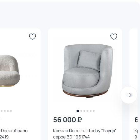
₽
56 000 ₽
6
 Decor Albano
Кресло Decor-of-today "Раунд"
Кр
2419
серое BD-1961744
98