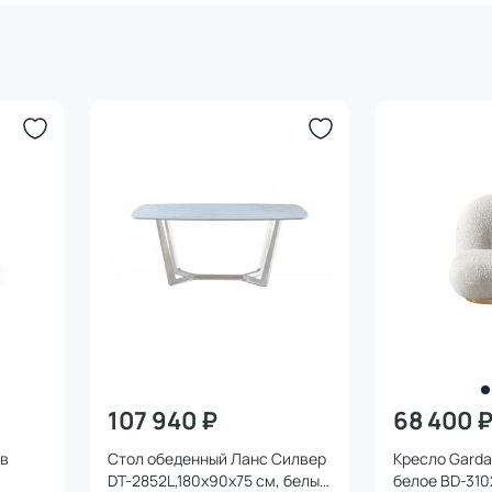
107 940 ₽
68 400 
ов
Стол обеденный Ланс Силвер
Кресло Garda
DT-2852L,180х90х75 см, белый
белое BD-310