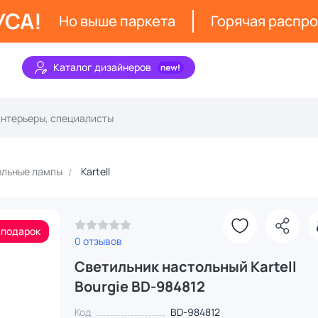
УСА!
Но выше паркета
Горячая распр
Каталог дизайнеров
ольные лампы
Kartell
 подарок
0 отзывов
Светильник настольный Kartell
Bourgie BD-984812
Код
BD-984812