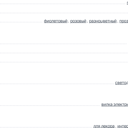
фиолетовый
,
розовый
,
разноцветный
,
про
свето
вилка электр
для декора
,
инте