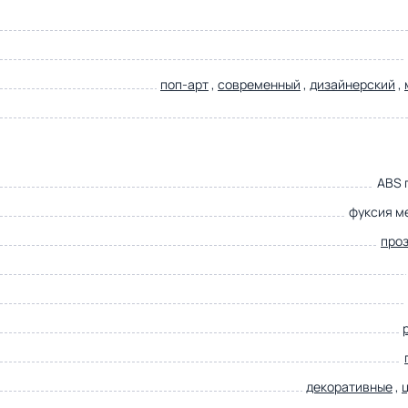
поп-арт
,
современный
,
дизайнерский
,
ABS 
фуксия м
про
декоративные
,