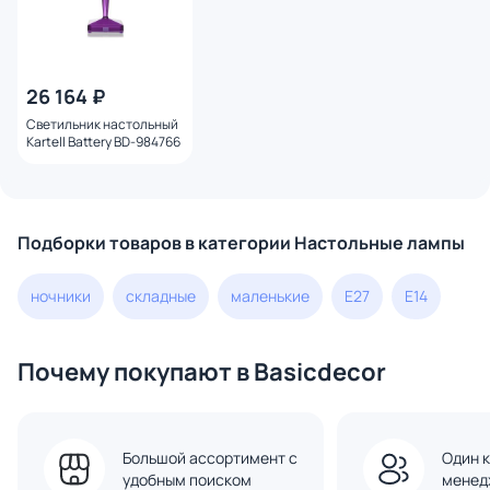
26 164 ₽
Светильник настольный
Kartell Battery BD-984766
Подборки товаров в категории Настольные лампы
ночники
складные
маленькие
E27
E14
Почему покупают в Basicdecor
Большой ассортимент с
Один к
удобным поиском
менед