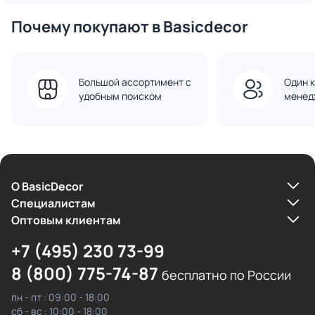
Почему покупают в Basicdecor
Большой ассортимент с
Один к
удобным поиском
менед
О BasicDecor
Cпециалистам
Оптовым клиентам
+7 (495) 230 73-99
8 (800) 775-74-87
бесплатно по России
пн - пт : 09:00 - 18:00
сб - вс : 10:00 - 18:00