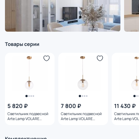
Товары серии
5 820 ₽
7 800 ₽
11 430 ₽
Светильник подвесной
Светильник подвесной
Светильник п
Arte Lamp VOLARE
Arte Lamp VOLARE
Arte Lamp VO
A1920SP-1AB
A1925SP-1AB
A1930SP-1AB
Комплектующие