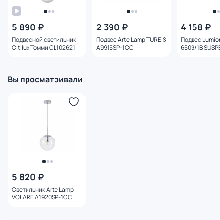
5 890 ₽
2 390 ₽
4 158 ₽
Подвесной светильник
Подвес Arte Lamp TUREIS
Подвес Lumi
Citilux Томми CL102621
A9915SP-1CC
6509/1B SUSP
Вы просматривали
5 820 ₽
Светильник Arte Lamp
VOLARE A1920SP-1CC