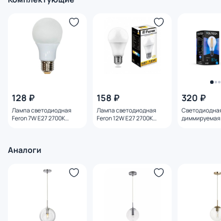
128 ₽
158 ₽
320 ₽
Лампа светодиодная
Лампа светодиодная
Светодиодна
Feron 7W E27 2700K
Feron 12W E27 2700K
диммируемая 
25444
25489
E27 8W 4000K
Аналоги