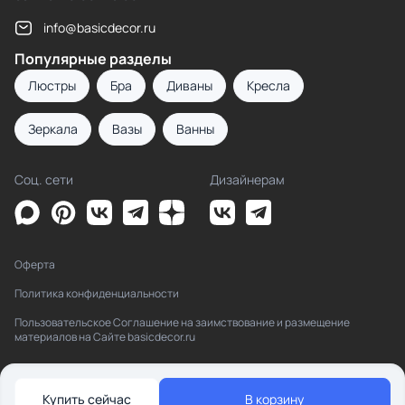
info@basicdecor.ru
Популярные разделы
Люстры
Бра
Диваны
Кресла
Зеркала
Вазы
Ванны
Соц. сети
Дизайнерам
Оферта
Политика конфиденциальности
Пользовательское Соглашение на заимствование и размещение
материалов на Сайте basicdecor.ru
Купить сейчас
В корзину