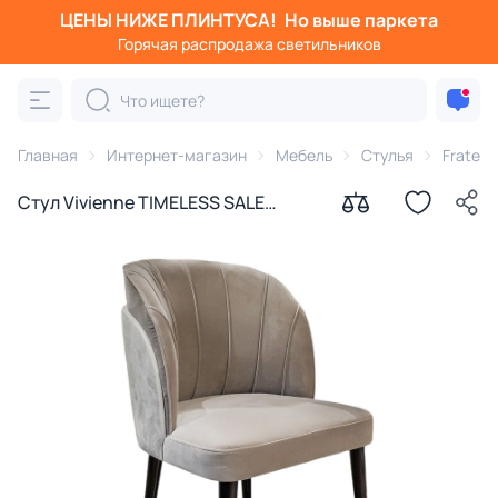
ЦЕНЫ НИЖЕ ПЛИНТУСА!
Но выше паркета
Горячая распродажа светильников
Главная
Интернет-магазин
Мебель
Стулья
Fratelli 
Стул Vivienne TIMELESS SALE
Fratelli Barri на ножках бежевый
BD-3235874