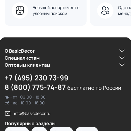
Большой ассортимент с
Один к
удобным поиском
менед
О BasicDecor
Cпециалистам
Оптовым клиентам
+7 (495) 230 73-99
8 (800) 775-74-87
бесплатно по России
пн - пт : 09:00 - 18:00
сб - вс : 10:00 - 18:00
info@basicdecor.ru
Популярные разделы