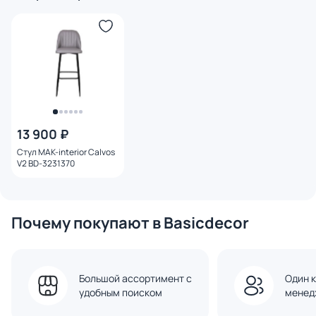
13 900 ₽
Стул MAK-interior Calvos
V2 BD-3231370
Почему покупают в Basicdecor
Большой ассортимент с
Один к
удобным поиском
менед