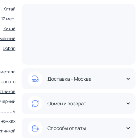
Китай
12 мес.
Китай
еменный
Dobrin
металл
Доставка - Москва
золото
отников
черный
Обмен и возврат
4
 ножках
Способы оплаты
спинкой