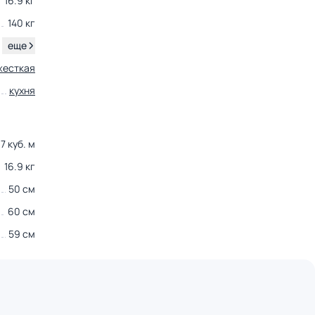
16.9 кг
140 кг
.
еще
жесткая
кухня
7 куб. м
16.9 кг
50 см
60 см
59 см