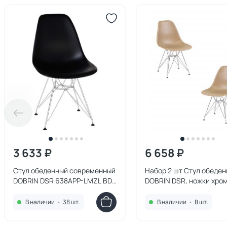
3 633 ₽
6 658 ₽
Стул обеденный современный
Набор 2 шт Стул обеде
DOBRIN DSR 638APP-LMZL BD-
DOBRIN DSR, ножки хром
1936612 BD-1936612
бежевый (GR-03) SET-2
638APP-LMZL DSR
В наличии
•
38 шт.
В наличии
•
8 шт.