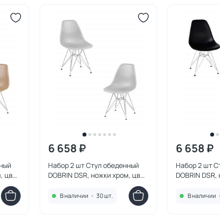
6 658 ₽
6 658 ₽
нный
Набор 2 шт Стул обеденный
Набор 2 шт С
, цвет
DOBRIN DSR, ножки хром, цвет
DOBRIN DSR, 
светло-серый (GR-01) SET-2
чёрный (B-03
638APP-LMZL DSR
LMZL DSR
В наличии
•
30 шт.
В наличии