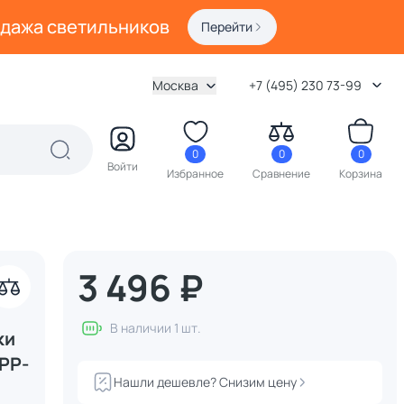
одажа светильников
Перейти
Москва
+7 (495) 230 73-99
0
0
0
Войти
Избранное
Сравнение
Корзина
3 496 ₽
акрыть
В наличии 1 шт.
ки
PP-
Нашли дешевле? Снизим цену