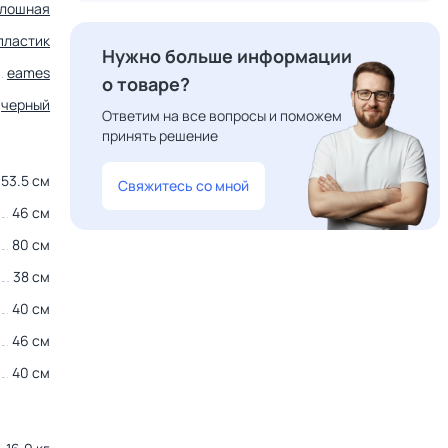
лошная
пластик
Нужно больше информации
eames
о товаре?
черный
Ответим на все вопросы и поможем
принять решение
53.5 см
Свяжитесь со мной
46 см
80 см
38 см
40 см
46 см
40 см