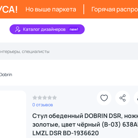
УСА!
Но выше паркета
Горячая распр
Каталог дизайнеров
Dobrin
З
0 отзывов
Стул обеденный DOBRIN DSR, нож
золотые, цвет чёрный (B-03) 638A
LMZL DSR BD-1936620