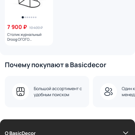
7 900 ₽
10 400 ₽
Столик журнальный
Droog ОГОГО
Обстановочка
Почему покупают в Basicdecor
Большой ассортимент с
Один к
удобным поиском
менед
О BasicDecor