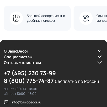
Большой ассортимент с
Один к
удобным поиском
менед
О BasicDecor
Cпециалистам
Оптовым клиентам
+7 (495) 230 73-99
8 (800) 775-74-87
бесплатно по России
пн - пт : 09:00 - 18:00
сб - вс : 10:00 - 18:00
info@basicdecor.ru